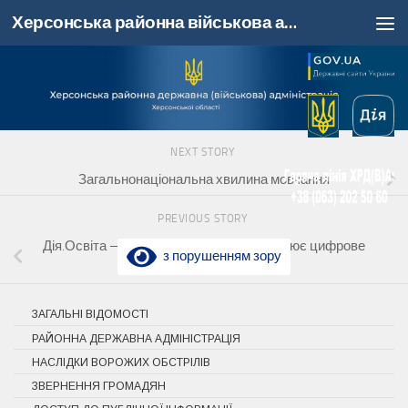
Херсонська районна військова адміністрація, Херсонська область
Skip to content
NEXT STORY
Загальнонаціональна хвилина мовчання
PREVIOUS STORY
Дія.Освіта — 5 років: як платформа змінює цифрове
з порушенням зору
майбутнє України
ЗАГАЛЬНІ ВІДОМОСТІ
РАЙОННА ДЕРЖАВНА АДМІНІСТРАЦІЯ
НАСЛІДКИ ВОРОЖИХ ОБСТРІЛІВ
ЗВЕРНЕННЯ ГРОМАДЯН