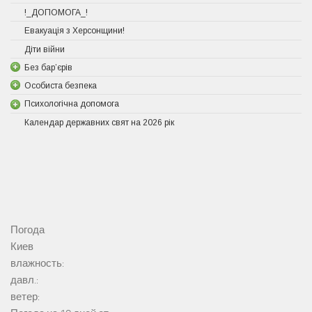
!_ДОПОМОГА_!
Евакуація з Херсонщини!
Діти війни
Без бар’єрів
Особиста безпека
Психологічна допомога
Календар державних свят на 2026 рік
Погода
Киев
влажность:
давл.:
ветер: