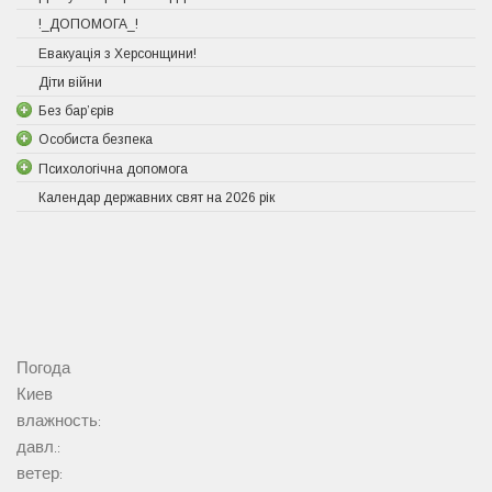
!_ДОПОМОГА_!
Евакуація з Херсонщини!
Діти війни
Без бар’єрів
Особиста безпека
Психологічна допомога
Календар державних свят на 2026 рік
Погода
Киев
влажность:
давл.:
ветер: