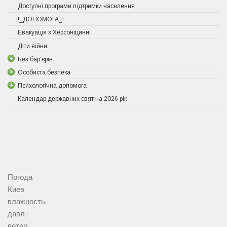
Доступні програми підтримки населення
!_ДОПОМОГА_!
Евакуація з Херсонщини!
Діти війни
Без бар’єрів
Особиста безпека
Психологічна допомога
Календар державних свят на 2026 рік
Погода
Киев
влажность:
давл.:
ветер: