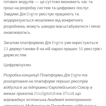
готових модулів — це суттєво економить час та
гроші на розробку систем та цифрових послуг.
Завдяки Дія.Engine реєстри працюють та
модернізуються незалежно від конкретного
розробника, можуть швидко масштабуватися і легко
оновлюватись.
Загалом платформою Дія.Engine уже користуються
23 держустанови й на ній наразі працює 50 реєстрів і
держсистем.
Цифровізуємо.
Розробка концепції Платформи Дія.Engine та
розгортання на платформі перших реєстрів
відбулися за підтримки Європейського Союзу в
межах проєктів EU4DigitalUA та DT4UA, що
впроваджує естонська Академія електронного
управління. Модернізація Платформи відбулася в