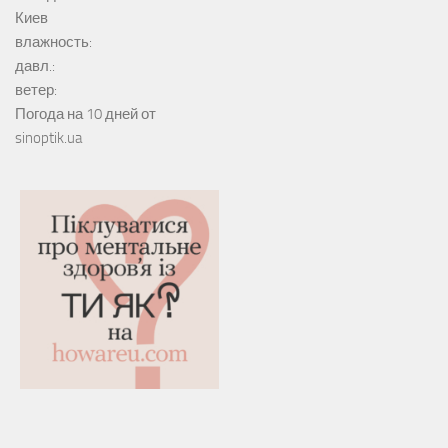
Киев
влажность:
давл.:
ветер:
Погода на 10 дней от
sinoptik.ua