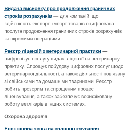
Видача висновку про продовження граничних
строків розрахунків
— для компаній, що
здійснюють експорт-імпорт товарів оцифрована
послуга продовження граничних строків розрахунків
за окремими операціями.
Реєстр ліцензій з ветеринарної практики
—
цифровізує послугу видачі ліцензії на ветеринарну
практику. Спрощує побудову цифрових послуг щодо
ветеринарної діяльності, а також діяльності повʼязану
зі свійськими та домашніми тваринами. Реєстр
робить прозорим та спрощеним процес
ліцензування, а також забезпечує верифіковану
роботу ветлікарів в інших системах.
Охорона здоров’я
Електронна черга на ендопротезування
—