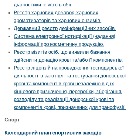
діагностики in vitro в обіг.
Реєстр харчових добавок, харчових
ароматизаторів та харчових ензимів.
Державний реєстр дезінфекційних засобів.
Система електронної нотифікації (надання)
інформації про косметичну продукцію.
Реєстр візитів осіб, що виявили бажання
здійснити донацію крові та/або її компонентів.
Реєстр ліцензій на провадження господарської
діяльності із заготівлі та тестування донорської
крові та компонентів крові незалежно від їх
кінцевого призначення, переробки, зберігання,
розподілу та реалізації донорської крові та
компонентів крові, призначених для трансфузії.
Спорт
Календарний план спортивних заходів
—