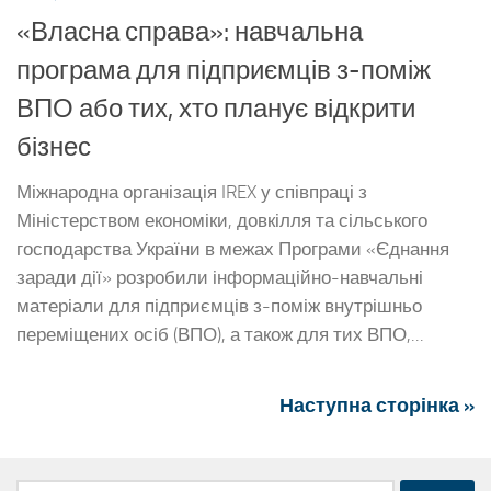
Без бар’єрів
Особиста безпека
Психологічна допомога
Календар державних свят на 2026 рік
Погода
Киев
влажность:
давл.:
ветер:
Погода на 10 дней от
sinoptik.ua