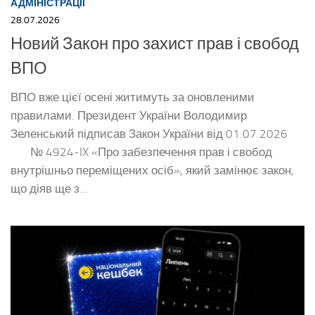
АДМІНІСТРАЦІЇ
28.07.2026
Новий Закон про захист прав і свобод
ВПО
ВПО вже цієї осені житимуть за оновленими
правилами. Президент України Володимир
Зеленський підписав Закон України від 01.07.2026
№ 4924-IX «Про забезпечення прав і свобод
внутрішньо переміщених осіб», який замінює закон,
що діяв ще з...