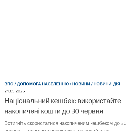
ВПО
/
ДОПОМОГА НАСЕЛЕННЮ
/
НОВИНИ
/
НОВИНИ: ДІЯ
21.05.2026
Національний кешбек: використайте
накопичені кошти до 30 червня
Встигніть скористатися накопиченим кешбеком до 30
червня — програма переходить на новий етап.
Пояснюємо, як усе працюватиме далі. Кешбек за
покупки, здійснені у квітні, буде нараховано
наприкінці травня. Використати ці кошти можна до
30...