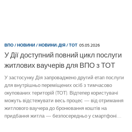
ВПО
/
НОВИНИ
01.05.2026
«Власна справа»: навчальна
програма для підприємців з-поміж
ВПО або тих, хто планує відкрити
бізнес
Міжнародна організація IREX у співпраці з
Міністерством економіки, довкілля та сільського
господарства України в межах Програми «Єднання