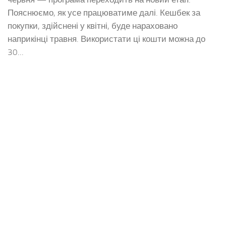
ВПО
/
НОВИНИ
/
НОВИНИ: ДІЯ
/
ТОТ
05.05.2026
У Дії доступний повний цикл послуги
житлових ваучерів для ВПО з ТОТ
У застосунку Дія запроваджено другий етап послуги
для внутрішньо переміщених осіб з тимчасово
окупованих територій (ТОТ). Відтепер користувачі
можуть відстежувати весь процес — від отримання
житлового ваучера до бронювання коштів на
придбання житла — безпосередньо у смартфоні....