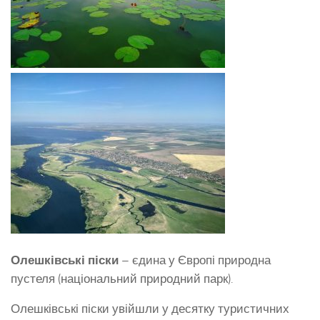
Олешківські піски
– єдина у Європі природна
пустеля (національний природний парк).
Олешківські піски увійшли у десятку туристичних