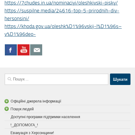
https://7chudes.in.ua/nominaciyi/oleshkivski-pisky/
https://suspilne.media/24616-top-5-prirodnih-div-
hersonsini/
https://khoda.gov.ua/oleshk%D1%96vskij-l%D1%96s–
v%D1%96deo-
Пошук:
Офіційні джерела інформації
Пошук людей
Доступні програми підтримки населення
!_ДОПОМОГА_!
Евакуація з Херсонщини!