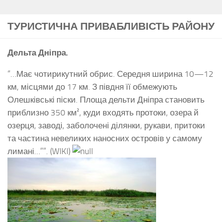
ТУРИСТИЧНА ПРИВАБЛИВІСТЬ РАЙОНУ
Дельта Дніпра.
“…Має чотирикутний обрис. Середня ширина 10—12
км, місцями до 17 км. З півдня її обмежують
Олешківські піски. Площа дельти Дніпра становить
приблизно 350 км², куди входять протоки, озера й
озерця, заводі, заболочені ділянки, рукави, притоки
та частина невеликих наносних островів у самому
лимані…””. (WIKI)