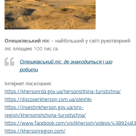
Олешківський ліс
– найбільший у світі рукотворний
ліс площею 100 тис.га
Олешківський ліс: де знаходиться і що
робити
Інтернет посилання:
https://khersonrda.gov.ua/hersonshhina-turistichna/
https://discoverkherson.com.ua/oleshki
https://investinkherson.gov.ua/pro-
region/khersonshchyna-turystychna/
https://www.facebook.com/visitkherson/videos/438924
https://khersonregion.com/