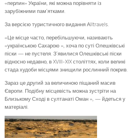
«перлин» України, які можна порівняти із
зарубіжними пам’ятками.
За версією туристичного видання Аlltravels.
«Це місце часто, перебільшуючи, називають
«українською Сахарою », хоча по суті Олешківські
піски — не пустеля. З’явилися Олешківські піски
відносно недавно, в XVIII-XIX століттях, коли великі
стада худоби місцями знищили рослинний покрив.
Зараз це другий за величиною піщаний масив
Європи. Подібну місцевість можна зустріти на
Близькому Сході в султанаті Оман », — йдеться у
матеріалі.