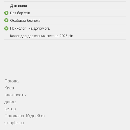
Діти війни
Без бар’єрів
Особиста безпека
Психологічна допомога
Календар державних свят на 2026 рік
Погода
Киев
влажность:
давл.:
ветер:
Погода на 10 дней от
sinoptik.ua