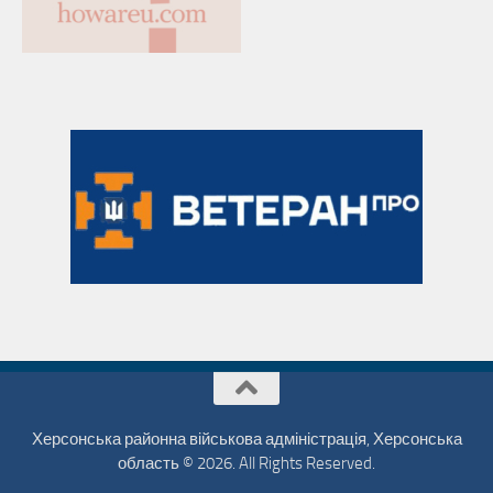
Херсонська районна військова адміністрація, Херсонська
область © 2026. All Rights Reserved.