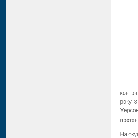
контрн
року, 
Херсон
претен
На оку