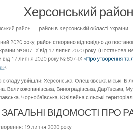
Херсонський райо
ський район
— район в Херсонській області України.
ний 2020 року, район створено відповідно до постан
країни № 807-IX від 17 липня 2020 року. (Постанова 
и від 17 липня 2020 року № 807-IX
«Про утворення та л
в»
).
о складу увійшли: Херсонська, Олешківська міські, Бі
а, Великокопанівська, Виноградівська, Дар’ївська, Му
лавська, Чорнобаївська, Ювілейна сільські територіал
ЗАГАЛЬНІ ВІДОМОСТІ ПРО 
творення
:
19 липня 2020 року