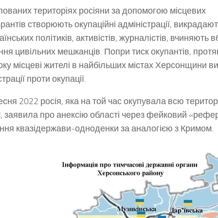
пованих територіях росіяни за допомогою місцевих
рантів створюють окупаційні адміністрації, викрадаю
аїнських політиків, активістів, журналістів, вчиняють 
ння цивільних мешканців. Попри тиск окупантів, прот
оку місцеві жителі в найбільших містах Херсонщини в
трації проти окупації.
есня 2022 росія, яка на той час окупувала всю терито
, заявила про анексію області через фейковий «рефе
ння квазідержави-одноденки за аналогією з Кримом.