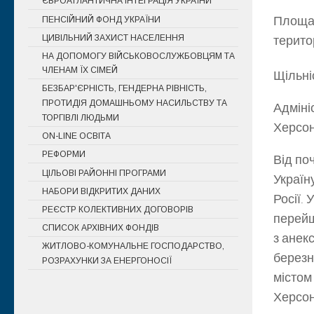
ЄВРОАТЛАНТИЧНА ІНТЕГРАЦІЯ УКРАЇНИ
Площа
ПЕНСІЙНИЙ ФОНД УКРАЇНИ
ЦИВІЛЬНИЙ ЗАХИСТ НАСЕЛЕННЯ
територ
НА ДОПОМОГУ ВІЙСЬКОВОСЛУЖБОВЦЯМ ТА
ЧЛЕНАМ ЇХ СІМЕЙ
Щільні
БЕЗБАР'ЄРНІСТЬ, ГЕНДЕРНА РІВНІСТЬ,
ПРОТИДІЯ ДОМАШНЬОМУ НАСИЛЬСТВУ ТА
Адміні
ТОРГІВЛІ ЛЮДЬМИ
Херсо
ON-LINE ОСВІТА
РЕФОРМИ
Від по
ЦІЛЬОВІ РАЙОННІ ПРОГРАМИ
Україн
НАБОРИ ВІДКРИТИХ ДАНИХ
Росії.
РЕЄСТР КОЛЕКТИВНИХ ДОГОВОРІВ
перейш
СПИСОК АРХІВНИХ ФОНДІВ
з анек
ЖИТЛОВО-КОМУНАЛЬНЕ ГОСПОДАРСТВО,
березн
РОЗРАХУНКИ ЗА ЕНЕРГОНОСІЇ
містом
Херсон