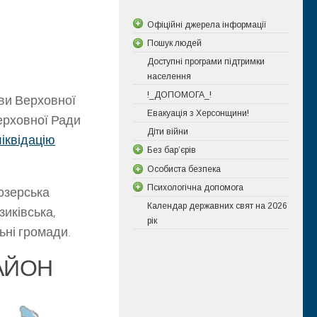
н
Офіційні джерела інформації
Пошук людей
Доступні програми підтримки
населення
!_ДОПОМОГА_!
ови Верховної
Евакуація з Херсонщини!
Верховної Ради
Діти війни
іквідацію
Без бар’єрів
Особиста безпека
Психологічна допомога
лозерська
Календар державних свят на 2026
зиківська,
рік
ьні громади.
РАЙОН