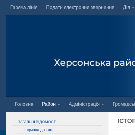
Гаряча лінія
Подати електронне звернення
Дія
Skip to content
Головна
Район
Адміністрація
Громадськ
ІСТО
ЗАГАЛЬНІ ВІДОМОСТІ
Історична довідка