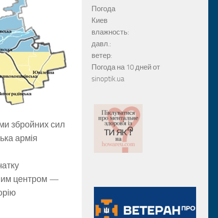
Погода
Киев
влажность:
давл.:
ветер:
Погода на 10 дней от
sinoptik.ua
ами збройних сил
ська армія
чатку
сним центром —
орію