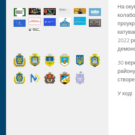
На оку
колабо
проукр
катува
2022 р
демонс
30 вер
району
створе
У ході