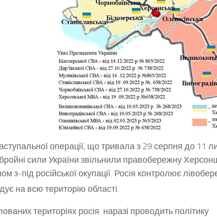
аступальної операції, що тривала з 29 серпня до 11 
Збройні сили України звільнили правобережну Херсон
ом з-під російської окупації. Росія контролює лівобер
дує на всю територію області
.
пованих територіях росія наразі проводить політику