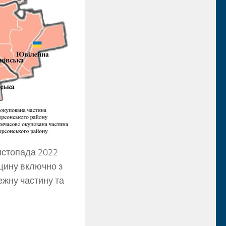
листопада 2022
щину включно з
ежну частину та