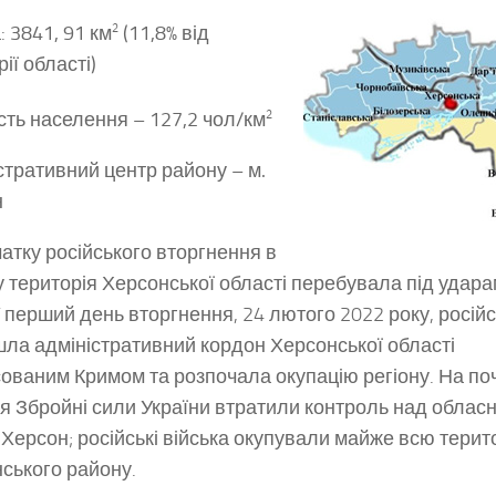
:
3841, 91 км
2
(11,8% від
ії області)
сть населення – 127,2 чол/км
2
стративний центр району – м.
н
чатку російського вторгнення в
у територія Херсонської області перебувала під удар
 У перший день вторгнення, 24 лютого 2022 року, росій
ла адміністративний кордон Херсонської області
сованим Кримом та розпочала окупацію регіону. На по
я Збройні сили України втратили контроль над обла
 Херсон; російські війська окупували майже всю терит
ського району.