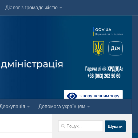
Діалог з громадськістю
з порушенням зору
Деокупація
Допомога українцям
Пошук: