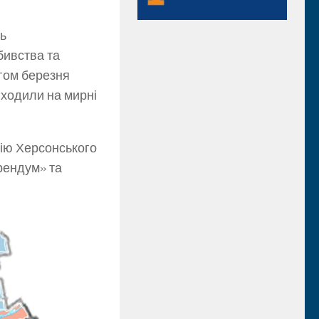
ть
вбивства та
ягом березня
иходили на мирні
рію Херсонського
рендум» та