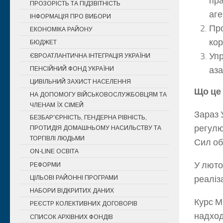
пра
ПРОЗОРІСТЬ ТА ПІДЗВІТНІСТЬ
аге
ІНФОРМАЦІЯ ПРО ВИБОРИ
Про
ЕКОНОМІКА РАЙОНУ
кор
БЮДЖЕТ
Упр
ЄВРОАТЛАНТИЧНА ІНТЕГРАЦІЯ УКРАЇНИ
аза
ПЕНСІЙНИЙ ФОНД УКРАЇНИ
ЦИВІЛЬНИЙ ЗАХИСТ НАСЕЛЕННЯ
Що це
НА ДОПОМОГУ ВІЙСЬКОВОСЛУЖБОВЦЯМ ТА
ЧЛЕНАМ ЇХ СІМЕЙ
Зараз 
БЕЗБАР'ЄРНІСТЬ, ГЕНДЕРНА РІВНІСТЬ,
регулю
ПРОТИДІЯ ДОМАШНЬОМУ НАСИЛЬСТВУ ТА
ТОРГІВЛІ ЛЮДЬМИ
Сил об
ON-LINE ОСВІТА
У люто
РЕФОРМИ
реаліза
ЦІЛЬОВІ РАЙОННІ ПРОГРАМИ
НАБОРИ ВІДКРИТИХ ДАНИХ
Курс М
РЕЄСТР КОЛЕКТИВНИХ ДОГОВОРІВ
надход
СПИСОК АРХІВНИХ ФОНДІВ