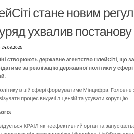
йСіті стане новим регул
уряд ухвалив постанову
·
24.03.2025
їні створюють державне агентство ПлейСіті, що за
ідатиме за реалізацію державної політики у сфері 
й.
олітику в цій сфері формуватиме Мінцифра. Головне 
ізувати процес видачі ліцензій та усувати корупцію.
ого:
відується КРАІЛ як неефективний орган та запускаєть