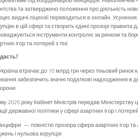
цюватиме під координацією Мінцифри. Найближчим ч
нтства та затверджено положення про діяльність нової
цес видачі ліцензії переводиться в онлайн. Усунення
упцію в цій сфері та створить єдині прозорі правила дл
оваджуються інструменти контролю за ринком та бор
ртних ігор та лотерей з тіні.
 дасть?
Україна втрачає до 10 млрд грн через тіньовий ринок каз
вання забезпечить значні податкові надходження в д
орони.
му 2025 року Кабінет Міністрів передав Міністерству
ції державної політики у сфері азартних ігор і лотерей
інцифри — повністю прозора сфера азартних ігор та
жень і нульова корупція.