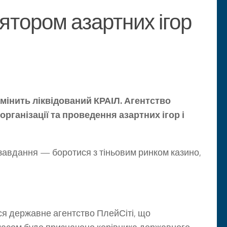
ятором азартних ігор
мінить ліквідований КРАІЛ. Агентство
організації та проведення азартних ігор і
завдання — боротися з тіньовим ринком казино,
ся державне агентство ПлейСіті, що