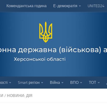
Комендантська година
Е-демократія
UNITED24
ості
Smart регіон
Війна
ВПО
ТОТ
НИ
/
НОВИНИ: ДІЯ