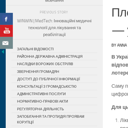
мовчання
Пле
PREVIOUS STORY
WINWIN | MedTech: Інноваційні медичні
— 
технології для лікування та
реабілітації
BY
ANNA
ЗАГАЛЬНІ ВІДОМОСТІ
В Укра
РАЙОННА ДЕРЖАВНА АДМІНІСТРАЦІЯ
відпов
НАСЛІДКИ ВОРОЖИХ ОБСТРІЛІВ
ЗВЕРНЕННЯ ГРОМАДЯН
лотере
ДОСТУП ДО ПУБЛІЧНОЇ ІНФОРМАЦІЇ
Саму п
КОНСУЛЬТАЦІЇ З ГРОМАДСЬКІСТЮ
цифров
АДМІНІСТРАТИВНІ ПОСЛУГИ
НОРМАТИВНО-ПРАВОВІ АКТИ
Для ць
РЕГУЛЯТОРНА ДІЯЛЬНІСТЬ
ЗАПОБІГАННЯ ТА ПРОТИДІЯ ПРОЯВАМ
Лік
КОРУПЦІЇ