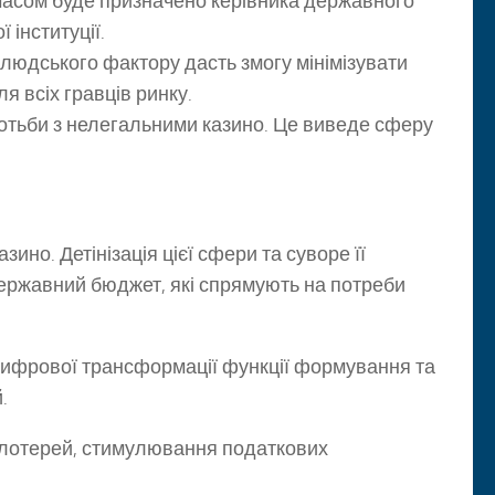
асом буде призначено керівника державного
 інституції.
 людського фактору дасть змогу мінімізувати
я всіх гравців ринку.
отьби з нелегальними казино. Це виведе сферу
ино. Детінізація цієї сфери та суворе її
ержавний бюджет, які спрямують на потреби
 цифрової трансформації функції формування та
.
 лотерей, стимулювання податкових