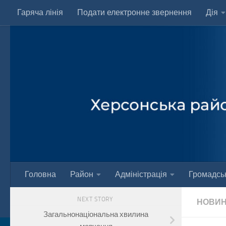
Гаряча лінія
Подати електронне звернення
Дія
Skip to content
Головна
Район
Адміністрація
Громадськ
NEXT STORY
НОВИ
Загальнонаціональна хвилина