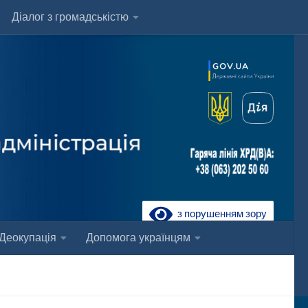
Діалог з громадськістю
з порушенням зору
Деокупація
Допомога українцям