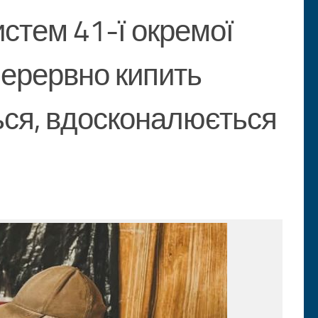
истем 41-ї окремої
перервно кипить
ться, вдосконалюється