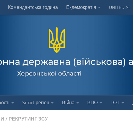
Комендантська година
Е-демократія
UNITED24
ості
Smart регіон
Війна
ВПО
ТОТ
НИ
/
РЕКРУТИНГ ЗСУ