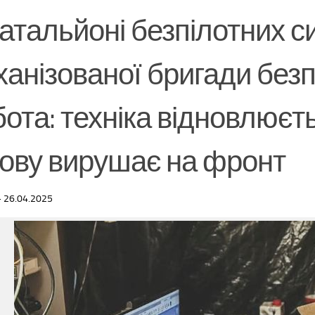
атальйоні безпілотних с
ханізованої бригади без
бота: техніка відновлює
нову вирушає на фронт
·
26.04.2025