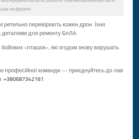
и безперервно кипить робота: техніка відновлюється,
ушає на фронт
кі ретельно перевіряють кожен дрон. Їхня
а деталями для ремонту БпЛА.
й бойових «пташок», які згодом знову вирушать
иною професійної команди — приєднуйтесь до лав
м:
+380687342161
.