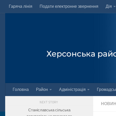
Гаряча лінія
Подати електронне звернення
Дія
Skip to content
Головна
Район
Адміністрація
Громадськ
NEXT STORY
НОВИ
Станіславська сільська