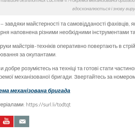
тальйоні безпілотних систем 41-ї окремої механізованої бригад
вдосконалюється і знову вир
 – завдяки майстерності та самовідданості фахівців, я
рня наповнена різними необхідними інструментами т
 руки майстрів-техніків оперативно повертають в стрі
ювання за окупантами.
и добре розумієтесь на техніці та готові стати част
кремої механізованої бригади. Звертайтесь за номеро
рема механізована бригада
ріалами: https://surl.li/todtqt