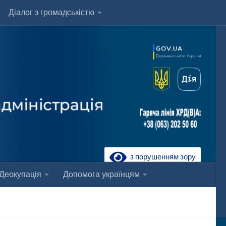
Діалог з громадськістю
з порушенням зору
Деокупація
Допомога українцям