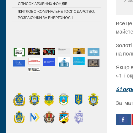
У ба
СПИСОК АРХІВНИХ ФОНДІВ
ЖИТЛОВО-КОМУНАЛЬНЕ ГОСПОДАРСТВО,
РОЗРАХУНКИ ЗА ЕНЕРГОНОСІЇ
Все це
майсте
Золоті
на пол
Якщо в
41-ї о
41 ок
За мате