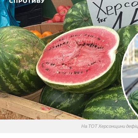
На ТОТ Херсонщини дефіц