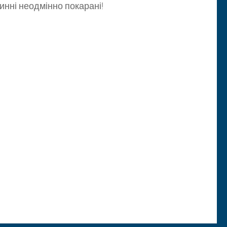
инні неодмінно покарані!