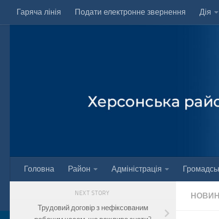
Гаряча лінія
Подати електронне звернення
Дія
Skip to content
Головна
Район
Адміністрація
Громадськ
NEXT STORY
НОВИ
Трудовий договір з нефіксованим