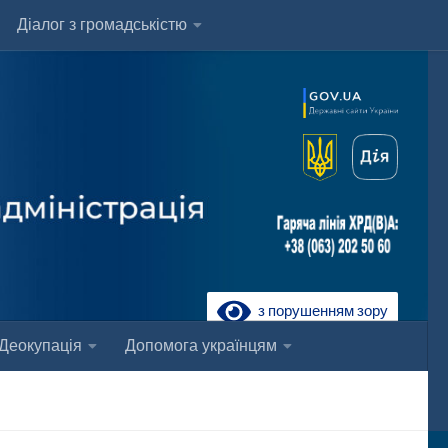
Діалог з громадськістю
з порушенням зору
Деокупація
Допомога українцям