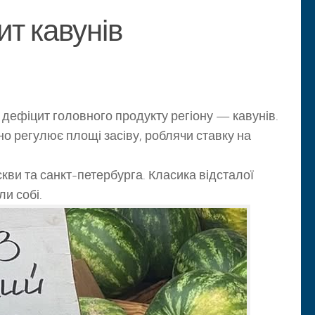
т кавунів
дефіцит головного продукту регіону — кавунів.
о регулює площі засіву, роблячи ставку на
кви та санкт-петербурга. Класика відсталої
ли собі.