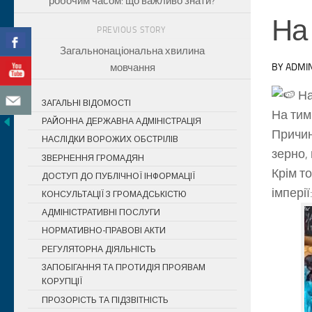
робочим часом: що важливо знати?
На
PREVIOUS STORY
Загальнонаціональна хвилина
мовчання
BY
ADMI
На
ЗАГАЛЬНІ ВІДОМОСТІ
На тим
РАЙОННА ДЕРЖАВНА АДМІНІСТРАЦІЯ
Причин
НАСЛІДКИ ВОРОЖИХ ОБСТРІЛІВ
зерно,
ЗВЕРНЕННЯ ГРОМАДЯН
Крім т
ДОСТУП ДО ПУБЛІЧНОЇ ІНФОРМАЦІЇ
імпері
КОНСУЛЬТАЦІЇ З ГРОМАДСЬКІСТЮ
АДМІНІСТРАТИВНІ ПОСЛУГИ
НОРМАТИВНО-ПРАВОВІ АКТИ
РЕГУЛЯТОРНА ДІЯЛЬНІСТЬ
ЗАПОБІГАННЯ ТА ПРОТИДІЯ ПРОЯВАМ
КОРУПЦІЇ
ПРОЗОРІСТЬ ТА ПІДЗВІТНІСТЬ