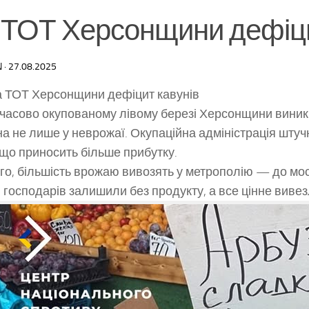
 ТОТ Херсонщини дефіци
N
·
27.08.2025
 ТОТ Херсонщини дефіцит кавунів
часово окупованому лівому березі Херсонщини виник 
а не лише у неврожаї. Окупаційна адміністрація штучн
 що приносить більше прибутку.
ого, більшість врожаю вивозять у метрополію — до мос
ї: господарів залишили без продукту, а все цінне вивез