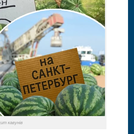
ит кавунів