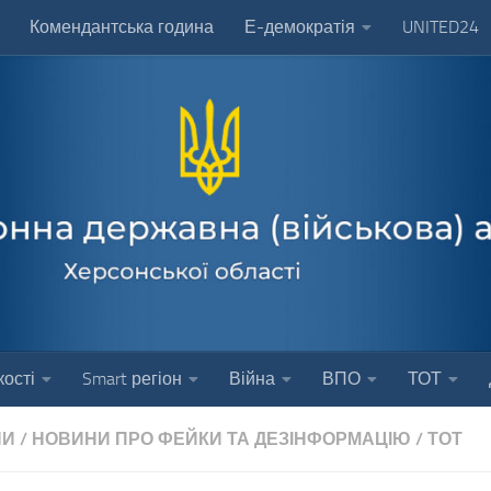
Комендантська година
Е-демократія
UNITED24
ості
Smart регіон
Війна
ВПО
ТОТ
НИ
/
НОВИНИ ПРО ФЕЙКИ ТА ДЕЗІНФОРМАЦІЮ
/
ТОТ