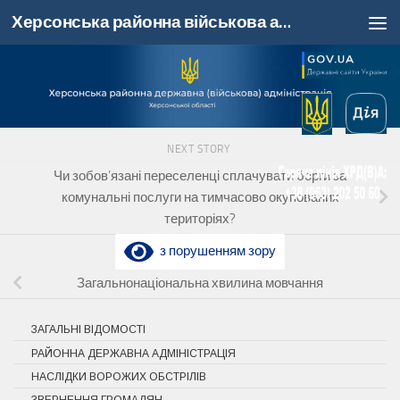
Херсонська районна військова адміністрація, Херсонська область
Skip to content
NEXT STORY
Чи зобов’язані переселенці сплачувати борги за
комунальні послуги на тимчасово окупованих
територіях?
з порушенням зору
PREVIOUS STORY
Загальнонаціональна хвилина мовчання
ЗАГАЛЬНІ ВІДОМОСТІ
РАЙОННА ДЕРЖАВНА АДМІНІСТРАЦІЯ
НАСЛІДКИ ВОРОЖИХ ОБСТРІЛІВ
ЗВЕРНЕННЯ ГРОМАДЯН