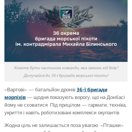
Хочете бути частиною команди, яка змінює хід боїв?
Долучайся до 36-ї бригади морської піхоти!
«Вартові» — батальйон дронів
36-ї бригади
морпіхів
— щодня показують ворогу, що на Донбасі
йому не сховатися. Під прицілом — гармати, техніка,
укриття і навіть роботизовані комплекси окупантів.
Жодна ціль не залишається поза увагою. «Пташки»