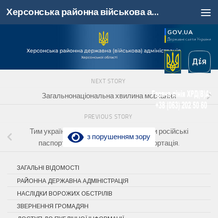
Херсонська районна військова адміністрація, Херсонська область
Skip to content
NEXT STORY
Загальнонаціональна хвилина мовчання
PREVIOUS STORY
Тим українцям на ТОТ, які не отримали російські
з порушенням зору
паспорти, загрожує примусова депортація.
ЗАГАЛЬНІ ВІДОМОСТІ
РАЙОННА ДЕРЖАВНА АДМІНІСТРАЦІЯ
НАСЛІДКИ ВОРОЖИХ ОБСТРІЛІВ
ЗВЕРНЕННЯ ГРОМАДЯН