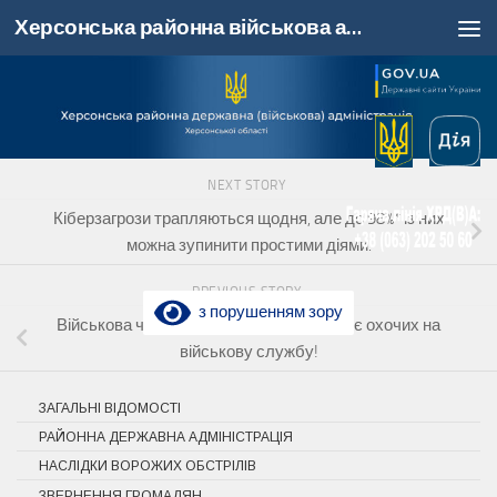
Херсонська районна військова адміністрація, Херсонська область
Skip to content
NEXT STORY
Кіберзагрози трапляються щодня, але до 98%* із них
можна зупинити простими діями.
PREVIOUS STORY
з порушенням зору
Військова частина А4118 (К-2) запрошує охочих на
військову службу!
ЗАГАЛЬНІ ВІДОМОСТІ
РАЙОННА ДЕРЖАВНА АДМІНІСТРАЦІЯ
НАСЛІДКИ ВОРОЖИХ ОБСТРІЛІВ
ЗВЕРНЕННЯ ГРОМАДЯН