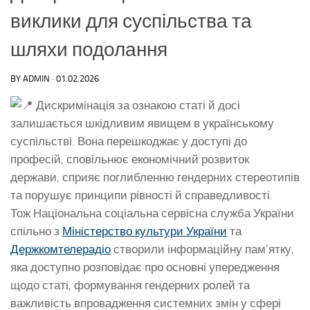
виклики для суспільства та
шляхи подолання
BY
ADMIN
·
01.02.2026
Дискримінація за ознакою статі й досі
залишається шкідливим явищем в українському
суспільстві. Вона перешкоджає у доступі до
професій, сповільнює економічний розвиток
держави, сприяє поглибленню гендерних стереотипів
та порушує принципи рівності й справедливості.
Тож Національна соціальна сервісна служба України
спільно з
Міністерство культури України
та
Держкомтелерадіо
створили інформаційну пам’ятку,
яка доступно розповідає про основні упередження
щодо статі, формування гендерних ролей та
важливість впровадження системних змін у сфері