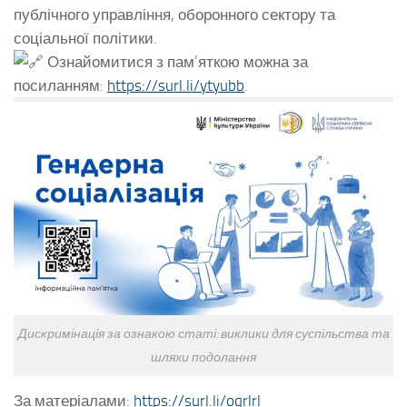
публічного управління, оборонного сектору та
соціальної політики.
Ознайомитися з пам’яткою можна за
посиланням:
https://surl.li/ytyubb
.
Дискримінація за ознакою статі: виклики для суспільства та
шляхи подолання
За матеріалами:
https://surl.li/oqrlrl