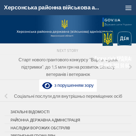
Херсонська районна військова адміністрація, Херсонська область
Skip to content
NEXT STORY
Старт нового грантового конкурсу “Варто: 4 роки
підтримки”: до 1,5 млн грн на розвиток бізнесу
ветеранів і ветеранок
з порушенням зору
PREVIOUS STORY
Соціальні послуги для внутрішньо переміщених осіб
ЗАГАЛЬНІ ВІДОМОСТІ
РАЙОННА ДЕРЖАВНА АДМІНІСТРАЦІЯ
НАСЛІДКИ ВОРОЖИХ ОБСТРІЛІВ
ЗВЕРНЕННЯ ГРОМАДЯН