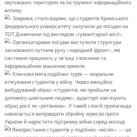
окупованих територіях як інструмент інформаційного
впливу.
Зокрема, стало відомо, що студентів Кримського
федерального університету залучили до поїздки на
ТОТ Донеччини під виглядом «гуманітарної місії».
Організаторами поїздки виступили структури
заснованого путіним руху «народний фронт», які
системно працюють у зв’язці з воєнною та
інформаційною машиною кремля.
Ключова мета подібних турів — моральне
втягування студентів у війну. Через емоційно
вибудуваний образ «студентів, які прийшли на
допомогу цивільним людям», аудиторії нав’язують
образ росії як «рятівника». У такий спосіб пропаганда
намагається виправдати збройну агресію проти
України й наростити підтримку війни серед молоді.
Використання студентів у подібних «місіях» — це