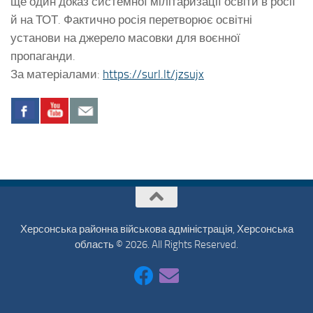
ще один доказ системної мілітаризації освіти в росії
й на ТОТ. Фактично росія перетворює освітні
установи на джерело масовки для воєнної
пропаганди.
За матеріалами:
https://surl.lt/jzsujx
Херсонська районна військова адміністрація, Херсонська
область © 2026. All Rights Reserved.