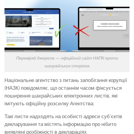
Перевіряй джерела — офіційний сайт НАПК проти
шахрайських сторінок
Національне агентство з питань запобігання корупції
(НАЗК) повідомляє, що останнім часом фіксується
поширення шахрайських електронних листів, які
імітують офіційну розсилку Агентства.
Такі листи надходять на особисті адреси суб’єктів
декларування та містять інформацію про нібито
виявлені розбіжності в деклараціях.