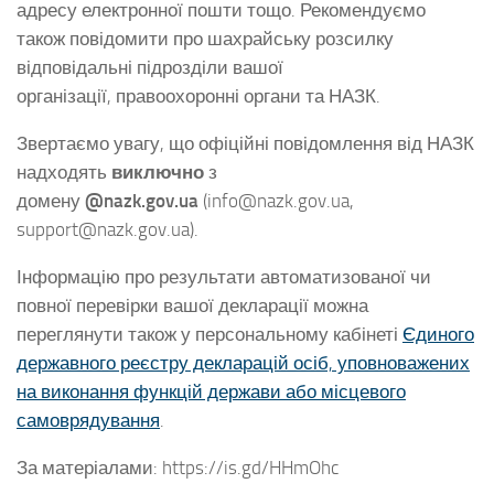
адресу електронної пошти тощо. Рекомендуємо
також повідомити про шахрайську розсилку
відповідальні підрозділи вашої
організації, правоохоронні органи та НАЗК.
Звертаємо увагу, що офіційні повідомлення від НАЗК
надходять
виключно
з
домену
@nazk.gov.ua
(info@nazk.gov.ua,
support@nazk.gov.ua).
Інформацію про результати автоматизованої чи
повної перевірки вашої декларації можна
переглянути також у персональному кабінеті
Єдиного
державного реєстру декларацій осіб, уповноважених
на виконання функцій держави або місцевого
самоврядування
.
За матеріалами: https://is.gd/HHmOhc