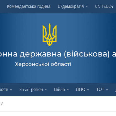
Комендантська година
Е-демократія
UNITED24
ості
Smart регіон
Війна
ВПО
ТОТ
НИ