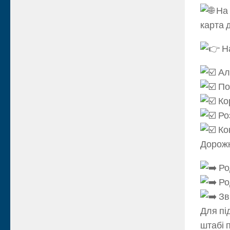
На
карта 
На
Ал
Пок
Ко
Ро
Кон
Дорожн
Ро
Ро
Зві
Для пі
штабі 