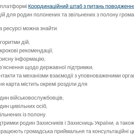
 платформі
Координаційний штаб з питань поводженн
дій для родин полонених та звільнених з полону гром
 ресурсі можна знайти:
горитми дій;
рокові рекомендації;
рисну інформацію;
з’яснення щодо державної підтримки;
такти та механізми взаємодії з уповноваженими орга
я карта містить окремі розділи для:
дин військовослужбовців;
дин цивільних осіб;
льнених із полону.
дтримки родин Захисників і Захисниць України, а тако
працюють громадська приймальня та консультаційні ц