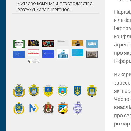
ЖИТЛОВО-КОМУНАЛЬНЕ ГОСПОДАРСТВО,
РОЗРАХУНКИ ЗА ЕНЕРГОНОСІЇ
Наразі
кількі
інформ
конфлі
агресо
про як
Інформ
Викори
зареєс
як: пе
Червон
внаслі
про св
розмір