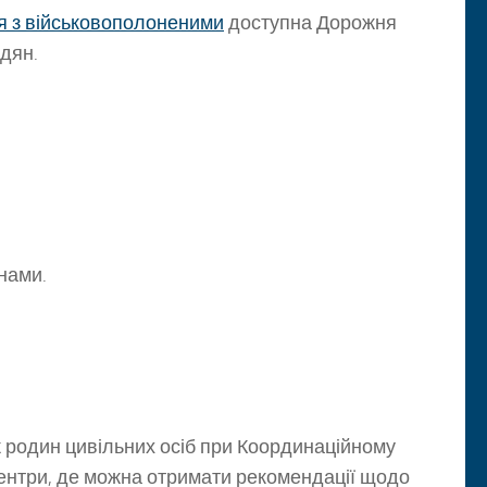
я з військовополоненими
доступна Дорожня
адян.
нами.
ж родин цивільних осіб при Координаційному
ентри, де можна отримати рекомендації щодо