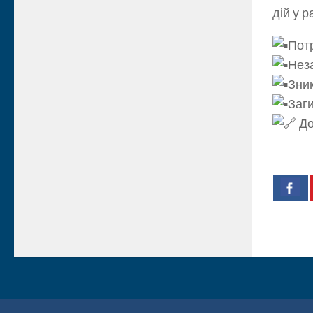
дій у ра
Пот
Нез
Зник
Заги
До