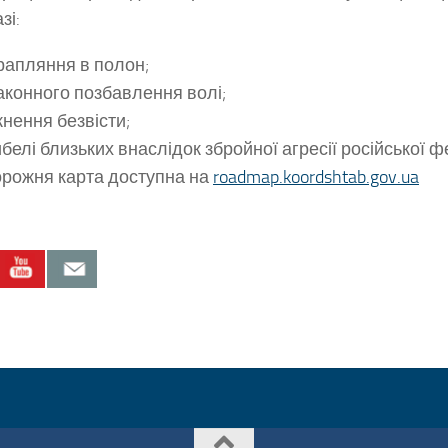
зі:
рапляння в полон;
аконного позбавлення волі;
нення безвісти;
белі близьких внаслідок збройної агресії російської ф
рожня карта доступна на
roadmap.koordshtab.gov.ua