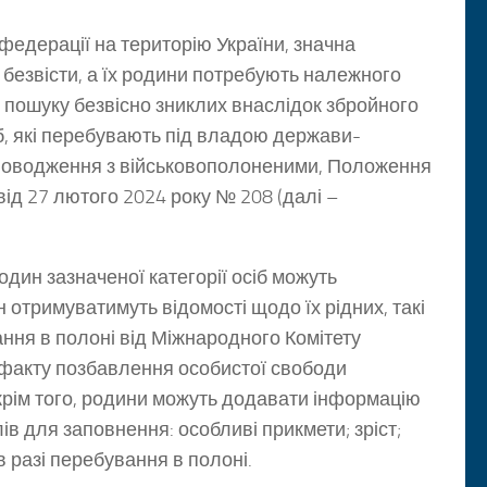
федерації на територію України, значна
 безвісти, а їх родини потребують належного
пошуку безвісно зниклих внаслідок збройного
іб, які перебувають під владою держави-
 поводження з військовополоненими, Положення
від 27 лютого 2024 року № 208 (далі –
ин зазначеної категорії осіб можуть
 отримуватимуть відомості щодо їх рідних, такі
ання в полоні від Міжнародного Комітету
 факту позбавлення особистої свободи
 Окрім того, родини можуть додавати інформацію
ів для заповнення: особливі прикмети; зріст;
в разі перебування в полоні.