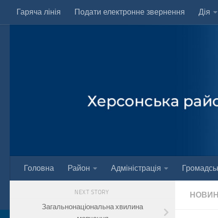
Гаряча лінія
Подати електронне звернення
Дія
Skip to content
Головна
Район
Адміністрація
Громадськ
NEXT STORY
НОВИ
Загальнонаціональна хвилина