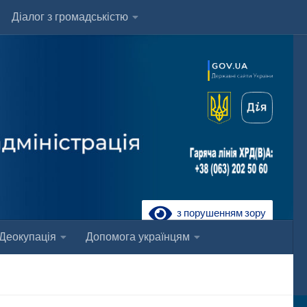
Діалог з громадськістю
з порушенням зору
Деокупація
Допомога українцям