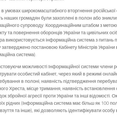
, в умовах широкомасштабного вторгнення російської 
сть наших громадян були захоплені в полон або зникли
аційного супроводу. Координаційним штабом з метою 
кту та повернення оборонців України та цивільних ос
ра використовується інформаційна система з питань
у затверджено постановою Кабінету Міністрів України 
аційна система).
стовуючи можливості Інформаційної системи члени род
трувати особистий кабінет, через який в режимі онлайн
ребування в полоні; наявність підтвердження перебув
ого Хреста; місце тримання; наявність встановлення
док збройної агресії проти України та інші відомості.
оїх рідних (Інформаційна система має більш як 100 пол
 взуття та інше), які дозволяють ідентифікувати особу 