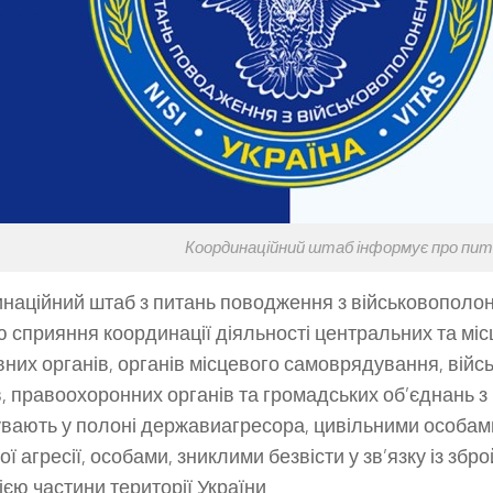
Координаційний штаб інформує про пит
наційний штаб з питань поводження з військовополон
ю сприяння координації діяльності центральних та міс
них органів, органів місцевого самоврядування, війс
в, правоохоронних органів та громадських об’єднань з
вають у полоні державиагресора, цивільними особам
ої агресії, особами, зниклими безвісти у зв’язку із з
ією частини території України.