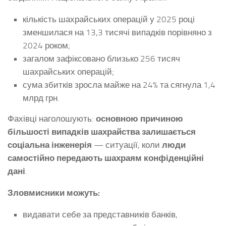
кількість шахрайських операцій у 2025 році
зменшилася на 13,3 тисячі випадків порівняно з
2024 роком;
загалом зафіксовано близько 256 тисяч
шахрайських операцій;
сума збитків зросла майже на 24% та сягнула 1,4
млрд грн.
Фахівці наголошують:
основною причиною
більшості випадків шахрайства залишається
соціальна інженерія
— ситуації, коли
люди
самостійно передають шахраям конфіденційні
дані
.
Зловмисники можуть:
видавати себе за представників банків,