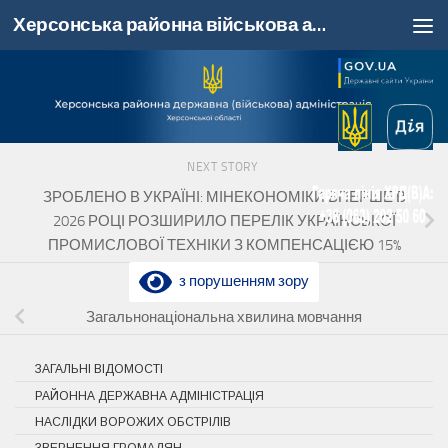
Херсонська районна військова адміністрація, Херсонська область
Skip to content
NEXT STORY
ЗРОБЛЕНО В УКРАЇНІ: МІНЕКОНОМІКИ ВПЕРШЕ В
2026 РОЦІ РОЗШИРИЛО ПЕРЕЛІК УКРАЇНСЬКОЇ
ПРОМИСЛОВОЇ ТЕХНІКИ З КОМПЕНСАЦІЄЮ 15%
з порушенням зору
PREVIOUS STORY
Загальнонаціональна хвилина мовчання
ЗАГАЛЬНІ ВІДОМОСТІ
РАЙОННА ДЕРЖАВНА АДМІНІСТРАЦІЯ
НАСЛІДКИ ВОРОЖИХ ОБСТРІЛІВ
ЗВЕРНЕННЯ ГРОМАДЯН