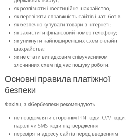
державних послуг;
як розпізнати інвестиційне шахрайство;
як перевіряти справжність сайтів і чат-ботів;
як безпечно купувати товари в інтернеті;
як захистити фінансовий номер телефону;
як уникнути найпоширеніших схем онлайн-
шахрайства;
як не стати випадковим співучасником
злочинних схем під час пошуку роботи.
Основні правила платіжної
безпеки
Фахівці з кібербезпеки рекомендують:
не повідомляти стороннім PIN-коди, CVV-коди,
паролі чи SMS-коди підтвердження;
перевіряти адресу сайтів перед введенням