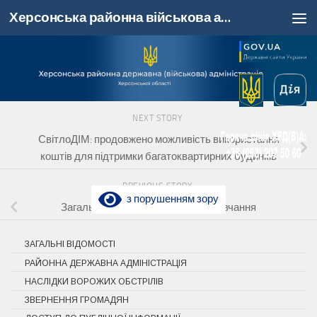
Херсонська районна військова адміністрація, Херсонська область
Skip to content
NEXT STORY
СвітлоДІМ: продовжено можливість використання
коштів для підтримки багатоквартирних будинків
PREVIOUS STORY
з порушенням зору
Загальнонаціональна хвилина мовчання
ЗАГАЛЬНІ ВІДОМОСТІ
РАЙОННА ДЕРЖАВНА АДМІНІСТРАЦІЯ
НАСЛІДКИ ВОРОЖИХ ОБСТРІЛІВ
ЗВЕРНЕННЯ ГРОМАДЯН