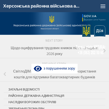
Херсонська районна військова адміністрація, Херсонська область
Skip to content
NEXT STORY
Щодо оцифрування трудових книжок пістя 10 червня
2026 року
PREVIOUS STORY
з порушенням зору
СвітлоДІМ: продовжено можливість використання
коштів для підтримки багатоквартирних будинків
ЗАГАЛЬНІ ВІДОМОСТІ
РАЙОННА ДЕРЖАВНА АДМІНІСТРАЦІЯ
НАСЛІДКИ ВОРОЖИХ ОБСТРІЛІВ
ЗВЕРНЕННЯ ГРОМАДЯН