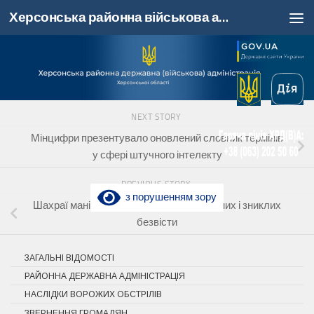
Херсонська районна військова адміністрація, Херсонська область
Skip to content
NEXT STORY
Мінцифри презентувало оновлений словник термінів
у сфері штучного інтелекту
PREVIOUS STORY
з порушенням зору
Шахраї маніпулюють родинами полонених і зниклих
безвісти
ЗАГАЛЬНІ ВІДОМОСТІ
РАЙОННА ДЕРЖАВНА АДМІНІСТРАЦІЯ
НАСЛІДКИ ВОРОЖИХ ОБСТРІЛІВ
ЗВЕРНЕННЯ ГРОМАДЯН