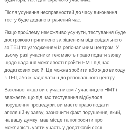
Після усунення несправностей до часу виконання
тесту буде додано втрачений час.
Якщо проблему неможливо усунути, тестування буде
достроково припинено за рішенням відповідального
за ТЕЦ та узгодженням із регіональним центром. У
цьому разі учасники теж мають право подати заяву
щодо надання можливості пройти НМТ під час
додаткових сесій. Це можна зробити або ж до виходу
з ТЕЦ або ж надіслати її до регіонального центру.
Важливо: якщо ви є учасником / учасницею НМТ і
вважаєте, що під час тестування відбулося
порушення процедури, ви маєте право подати
апеляційну заяву, зазначити факт порушення, який,
на вашу думку, мав місце та попросити про
можливість узяти участь у додатковій сесії.