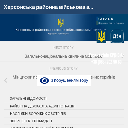
Херсонська районна військова адміністрація, Херсонська область
Skip to content
NEXT STORY
Загальнонаціональна хвилина мовчання
PREVIOUS STORY
Мінцифри презентувало оновлений словник термінів
з порушенням зору
у сфері штучного інтелекту
ЗАГАЛЬНІ ВІДОМОСТІ
РАЙОННА ДЕРЖАВНА АДМІНІСТРАЦІЯ
НАСЛІДКИ ВОРОЖИХ ОБСТРІЛІВ
ЗВЕРНЕННЯ ГРОМАДЯН