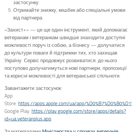
застосунку.
Отримайте знижку, кешбек або спеціальні умови
від партнера.
«Захист+» — це ще один інструмент, який допомагає
ветеранам і ветеранкам швидше знаходити доступні
можливості поруч із собою, а бізнесу — долучатися
до культури поваги й підтримки тих, хто захищав
Україну. Сервіс продовжує розвиватися: до нього
поступово долучатимуться нові партнери, пропозиції
та корисні можливості для ветеранської спільноти.
Завантажити застосунок:
App
Store:
https://apps.apple.com/ua/app/%D0%B7%D0%B0
Google Play:
https://play.google.com/store/apps/details?
id=ua.veteranplus.app
За матеріалами
Міністерства у справах ветеранів