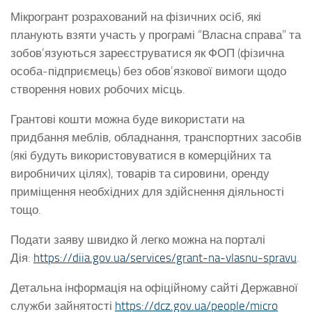
Мікрогрант розрахований на фізичних осіб, які
планують взяти участь у програмі “Власна справа” та
зобов’язуються зареєструватися як ФОП (фізична
особа-підприємець) без обов’язкової вимоги щодо
створення нових робочих місць.
Грантові кошти можна буде використати на
придбання меблів, обладнання, транспортних засобів
(які будуть використовуватися в комерційних та
виробничих цілях), товарів та сировини, оренду
приміщення необхідних для здійснення діяльності
тощо.
Подати заяву швидко й легко можна на порталі
Дія:
https://diia.gov.ua/services/grant-na-vlasnu-spravu
.
Детальна інформація на офіційному сайті Державної
служби зайнятості
https://dcz.gov.ua/people/micro