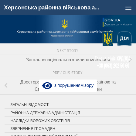
Херсонська районна військова адміністрація, Херсонська область
Skip to content
NEXT STORY
Загальнонаціональна хвилина мовчання
PREVIOUS STORY
Двостороння безпекова угода між Україною та
з порушенням зору
Сполученими Штатами Америки
ЗАГАЛЬНІ ВІДОМОСТІ
РАЙОННА ДЕРЖАВНА АДМІНІСТРАЦІЯ
НАСЛІДКИ ВОРОЖИХ ОБСТРІЛІВ
ЗВЕРНЕННЯ ГРОМАДЯН