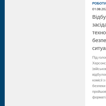
РОБОТ
01.08.20
Відбу
засід
техно
безпе
ситуа
Під гол
Херсонс
(військо
відбулос
комісії 
безпеки 
пройшов
форматі.