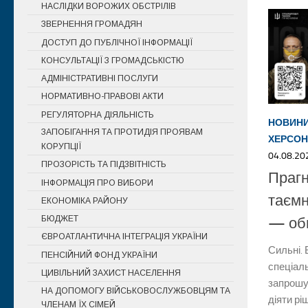
НАСЛІДКИ ВОРОЖИХ ОБСТРІЛІВ
ЗВЕРНЕННЯ ГРОМАДЯН
ДОСТУП ДО ПУБЛІЧНОЇ ІНФОРМАЦІЇ
КОНСУЛЬТАЦІЇ З ГРОМАДСЬКІСТЮ
АДМІНІСТРАТИВНІ ПОСЛУГИ
НОРМАТИВНО-ПРАВОВІ АКТИ
РЕГУЛЯТОРНА ДІЯЛЬНІСТЬ
НОВИН
ЗАПОБІГАННЯ ТА ПРОТИДІЯ ПРОЯВАМ
ХЕРСОН
КОРУПЦІЇ
04.08.20
ПРОЗОРІСТЬ ТА ПІДЗВІТНІСТЬ
Прагн
ІНФОРМАЦІЯ ПРО ВИБОРИ
таємн
ЕКОНОМІКА РАЙОНУ
БЮДЖЕТ
— об
ЄВРОАТЛАНТИЧНА ІНТЕГРАЦІЯ УКРАЇНИ
Сильні. 
ПЕНСІЙНИЙ ФОНД УКРАЇНИ
спеціал
ЦИВІЛЬНИЙ ЗАХИСТ НАСЕЛЕННЯ
запрошує
НА ДОПОМОГУ ВІЙСЬКОВОСЛУЖБОВЦЯМ ТА
діяти рі
ЧЛЕНАМ ЇХ СІМЕЙ