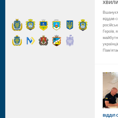
хвил
Вшануємо
віддав с
російськ
Героїв, 
майбутнє
українці
Пам’ятає
ВІДДІЛ 