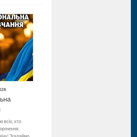
026
льна
я
 всіх, хто
торгнення
аїну! Згадаймо