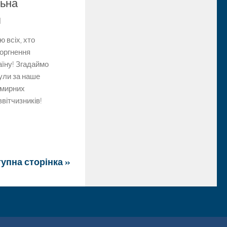
льна
я
 всіх, хто
торгнення
аїну! Згадаймо
нули за наше
 мирних
ввітчизників!
упна сторінка »