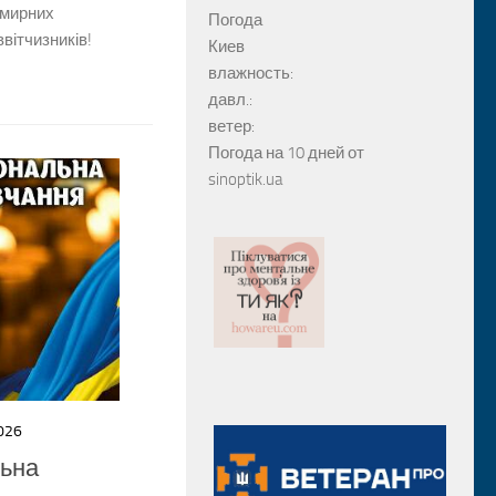
 мирних
Погода
ввітчизників!
Киев
влажность:
давл.:
ветер:
Погода на 10 дней от
sinoptik.ua
026
льна