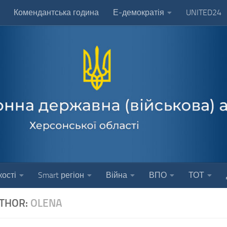
Комендантська година
Е-демократія
UNITED24
ості
Smart регіон
Війна
ВПО
ТОТ
THOR:
OLENA