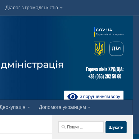
Діалог з громадськістю
з порушенням зору
Деокупація
Допомога українцям
Пошук: