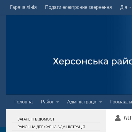
Гаряча лінія
Подати електронне звернення
Дія
Skip to content
Головна
Район
Адміністрація
Громадськ
AU
ЗАГАЛЬНІ ВІДОМОСТІ
РАЙОННА ДЕРЖАВНА АДМІНІСТРАЦІЯ