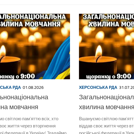
СЬКА РДА
01.08.2026
ХЕРСОНСЬКА РДА
31.07.2
ьнонаціональна
Загальнонаціона
ина мовчання
хвилина мовчанн
 світлою пам’яттю всіх, хто
Вшануємо світлою пам’яттю
воє життя через вторгнення
віддав своє життя через в
ої федерації в Україну! Згадаймо
російської федерації в Укр