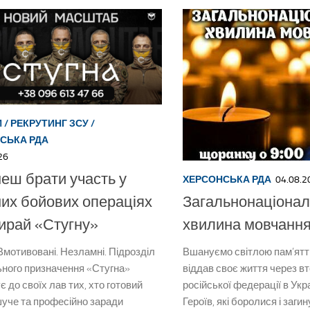
И
/
РЕКРУТИНГ ЗСУ
/
СЬКА РДА
26
еш брати участь у
ХЕРСОНСЬКА РДА
04.08.2
их бойових операціях
Загальнонаціона
ирай «Стугну»
хвилина мовчанн
Вмотивовані. Незламні. Підрозділ
Вшануємо світлою пам’яттю
ьного призначення «Стугна»
віддав своє життя через в
 до своїх лав тих, хто готовий
російської федерації в Укр
шуче та професійно заради
Героїв, які боролися і заги