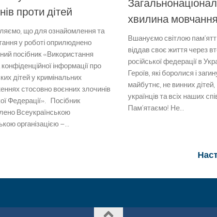
Загальнонаціона
нів проти дітей
хвилина мовчанн
ляємо, що для ознайомлення та
Вшануємо світлою пам’яттю
тання у роботі оприлюднено
віддав своє життя через в
ний посібник «Використання
російської федерації в Укр
 конфіденційної інформації про
Героїв, які боролися і заги
ких дітей у кримінальних
майбутнє, не винних дітей,
еннях стосовно воєнних злочинів
українців та всіх наших спі
ої Федерації». Посібник
Пам’ятаємо! Не...
влено Всеукраїнською
кою організацією –...
Наст