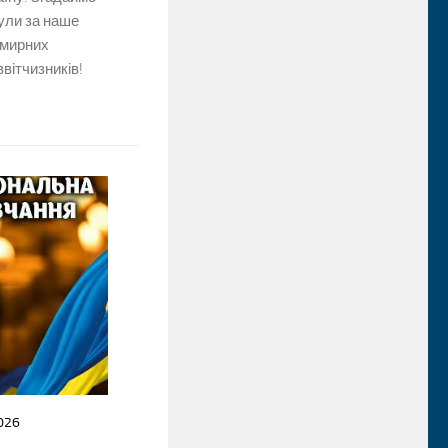
нули за наше
 мирних
ввітчизників!
026