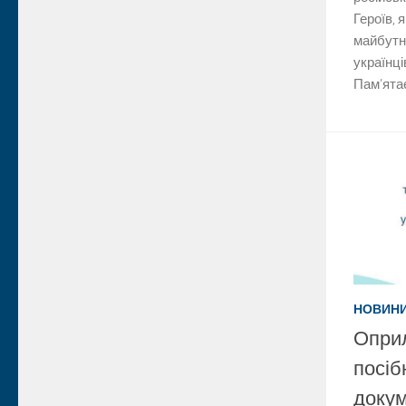
Героїв, 
майбутнє
українці
Пам’ятає
НОВИН
Опри
посіб
докум