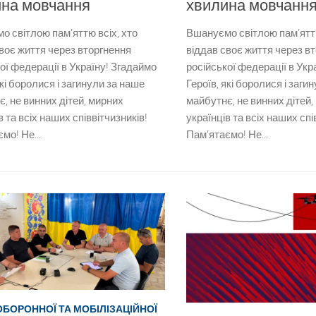
ина мовчання
хвилина мовчанн
 світлою пам’яттю всіх, хто
Вшануємо світлою пам’яттю
воє життя через вторгнення
віддав своє життя через в
ої федерації в Україну! Згадаймо
російської федерації в Укр
які боролися і загинули за наше
Героїв, які боролися і заги
, не винних дітей, мирних
майбутнє, не винних дітей,
в та всіх наших співвітчизників!
українців та всіх наших спі
мо! Не...
Пам’ятаємо! Не...
ОБОРОННОЇ ТА МОБІЛІЗАЦІЙНОЇ