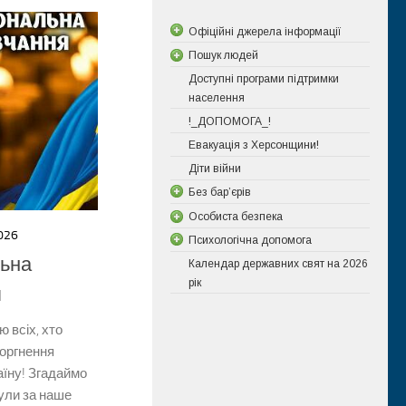
Офіційні джерела інформації
Пошук людей
Доступні програми підтримки
населення
!_ДОПОМОГА_!
Евакуація з Херсонщини!
Діти війни
Без бар’єрів
Особиста безпека
026
Психологічна допомога
льна
Календар державних свят на 2026
рік
я
 всіх, хто
торгнення
аїну! Згадаймо
нули за наше