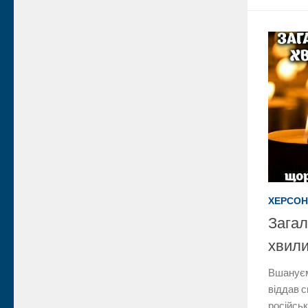
ХЕРСОН
Загал
хвил
Вшануємо
віддав с
російськ