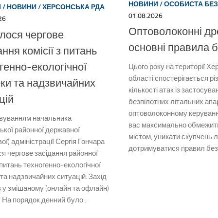
НОВИНИ
/
ОСОБИСТА БЕЗ
И
/
НОВИНИ
/
ХЕРСОНСЬКА РДА
01.08.2026
26
Оптоволоконні др
лося чергове
основні правила 
ання комісії з питань
генно-екологічної
Цього року на території Хе
області спостерігається рі
ки та надзвичайних
кількості атак із застосув
цій
безпілотних літальних апа
оптоволоконному керуванн
овуванням начальника
вас максимально обмежит
ької районної державної
містом, уникати скупчень 
вої) адміністрації Сергія Гончара
дотримуватися правил безп
я чергове засідання районної
з питань техногенно-екологічної
та надзвичайних ситуацій. Захід
 у змішаному (онлайн та офлайн)
 На порядок денний було...