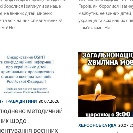
які боролися і загинули за наше
Героїв, які боролися і заги
, не винних дітей, мирних
майбутнє, не винних дітей,
в та всіх наших співвітчизників!
українців та всіх наших спі
мо! Не...
Пам’ятаємо! Не...
И
/
ПРАВА ДИТИНИ
30.07.2026
люднено методичний
ник щодо
ХЕРСОНСЬКА РДА
30.07.2
ентування воєнних