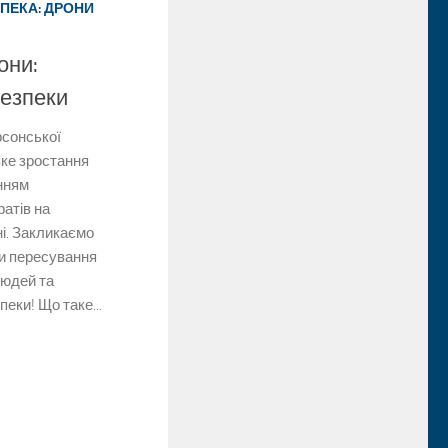
ПЕКА: ДРОНИ
они:
безпеки
рсонської
зке зростання
анням
ратів на
і. Закликаємо
и пересування
людей та
еки! Що таке...