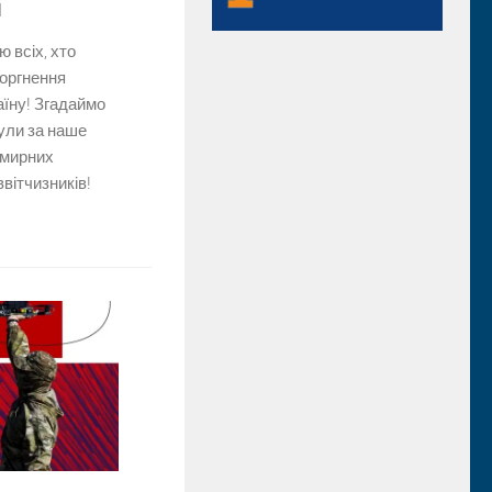
я
 всіх, хто
торгнення
аїну! Згадаймо
нули за наше
 мирних
ввітчизників!