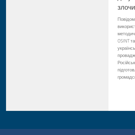
злочи
Повідом
викорис
методич
OSINT та
українсь
провадж
Російськ
підгото
громадсь