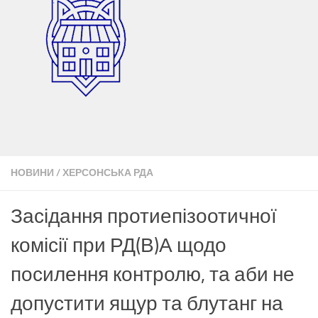
НОВИНИ
/
ХЕРСОНСЬКА РДА
Засідання протиепізоотичної
комісії при РД(В)А щодо
посилення контролю, та аби не
допустити ящур та блутанг на