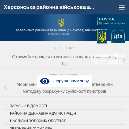
Херсонська районна військова адміністрація, Херсонська область
Skip to content
NEXT STORY
Отримуйте довідки та витяги за секунди в застосунку
Дія
PREVIOUS STORY
з порушенням зору
Мобільний зв’язок без радіохаосу — затвердили
методику розрахунку сумісності пристроїв
ЗАГАЛЬНІ ВІДОМОСТІ
РАЙОННА ДЕРЖАВНА АДМІНІСТРАЦІЯ
НАСЛІДКИ ВОРОЖИХ ОБСТРІЛІВ
ЗВЕРНЕННЯ ГРОМАДЯН