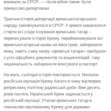
воювали за СРСР, — після війни також були
примусово депортовані.
Трагічна історія депортації кримськотатарського
народу замовчувалася в СРСР. У кремлі намагалися
стерти всі сліди існування кримських татар –
переписували історію Криму, перейменовували всі
кримськотатарські назви на півострові, забороняли
мову, навіть саму назву «кримські татари» прибрали
з усіх офіційних документів та енциклопедій, таку
національність заборонили вписувати в паспорт.
На жаль, сьогодні історія повторюється. Нинішня
російська окупація Криму багато в чому відтворює
репресивну політику радянської доби. Вже десять
років поспіль Український Крим задихається у
російській окупації. Утиски кримських татар в
тимчасово окупованому Криму для держави-