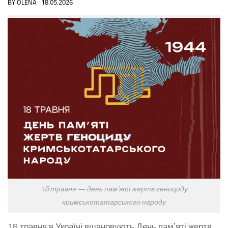
BY
OLENA
·
18.05.2026
18 травня — день пам’яті жертв геноциду
кримськотатарського народу
18 травня в Україні вшановують День памʼяті жертв