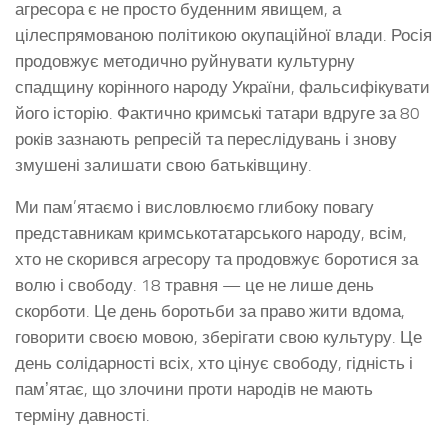
агресора є не просто буденним явищем, а
цілеспрямованою політикою окупаційної влади. Росія
продовжує методично руйнувати культурну
спадщину корінного народу України, фальсифікувати
його історію. Фактично кримські татари вдруге за 80
років зазнають репресій та переслідувань і знову
змушені залишати свою батьківщину.
Ми пам’ятаємо і висловлюємо глибоку повагу
представникам кримськотатарського народу, всім,
хто не скорився агресору та продовжує боротися за
волю і свободу. 18 травня — це не лише день
скорботи. Це день боротьби за право жити вдома,
говорити своєю мовою, зберігати свою культуру. Це
день солідарності всіх, хто цінує свободу, гідність і
памʼятає, що злочини проти народів не мають
терміну давності.