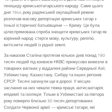
геноциду кримськотатарського народу. Саме цього
дня 1944 року радянський окупаційний режим
розпочав масову депортацію кримських татар з
їхньої історичної батьківщини — Криму. Це була
цілеспрямована спроба знищити кримських татар як
корінний народ: стерти мову, культуру, релігію,
витіснити людей із рідної землі.
За наказом Сталіна протягом кількох днів понад 190
тисяч людей під конвоєм НКВС примусово вивезли в
товарних вагонах у віддалені райони Середньої Азії,
Узбекистану, Казахстану, Сибіру та інших регіонів
СРСР. Тисячі загинули ще в дорозі. У місцях
заслання на них чекали тяжка праця, антисанітарія,
епідемії та ізоляція. Тільки в Узбекистані за півтора
року померло близько 30 тисяч депортованих.
Солдати Червоної армії — кримські татари, які