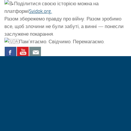
Поділитися своєю історією можна на
платформі
Svidok.org.
Разом збережемо правду про війну. Разом зробимо
все, щоб злочини не були забуті, а винні — понесли
заслужене покарання.
Пам’ятаємо. Свідчимо. Перемагаємо.
Херсонська районна військова адміністрація, Херсонська
область © 2026. All Rights Reserved.