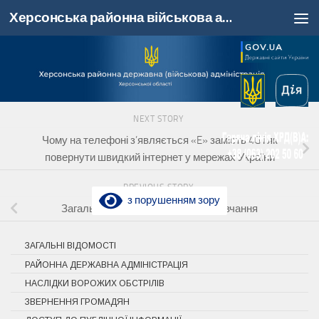
Херсонська районна військова адміністрація, Херсонська область
Skip to content
NEXT STORY
Чому на телефоні з’являється «E» замість 4G і як
повернути швидкий інтернет у мережах України
PREVIOUS STORY
з порушенням зору
Загальнонаціональна хвилина мовчання
ЗАГАЛЬНІ ВІДОМОСТІ
РАЙОННА ДЕРЖАВНА АДМІНІСТРАЦІЯ
НАСЛІДКИ ВОРОЖИХ ОБСТРІЛІВ
ЗВЕРНЕННЯ ГРОМАДЯН