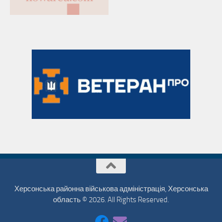
Херсонська районна військова адміністрація, Херсонська
область © 2026. All Rights Reserved.