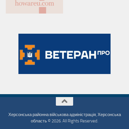
Херсонська районна військова адміністрація, Херсонська
область © 2026. All Rights Reserved.