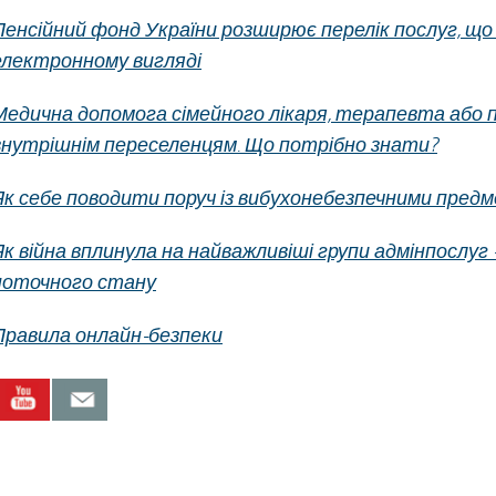
Пенсійний фонд України розширює перелік послуг, щ
електронному вигляді
Медична допомога сімейного лікаря, терапевта або 
внутрішнім переселенцям. Що потрібно знати?
Як себе поводити поруч із вибухонебезпечними пред
Як війна вплинула на найважливіші групи адмінпослуг 
поточного стану
Правила онлайн-безпеки