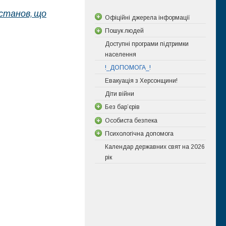
установ, що
Офіційні джерела інформації
Пошук людей
Доступні програми підтримки
населення
!_ДОПОМОГА_!
Евакуація з Херсонщини!
Діти війни
Без бар’єрів
Особиста безпека
Психологічна допомога
Календар державних свят на 2026
рік