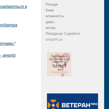
Погода
о надаються в
Киев
влажность:
давл.:
педіатра
ветер:
Погода на 10 дней от
sinoptik.ua
метами?
– аналіз