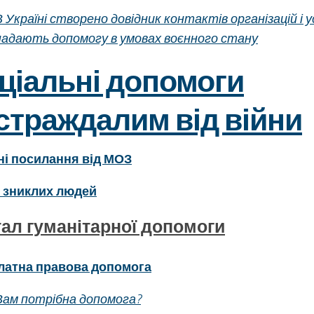
В Україні створено довідник контактів організацій і 
надають допомогу в умовах воєнного стану
ціальні допомоги
страждалим від війни
ні посилання від МОЗ
 зниклих людей
ал гуманітарної допомоги
латна правова допомога
Вам потрібна допомога?