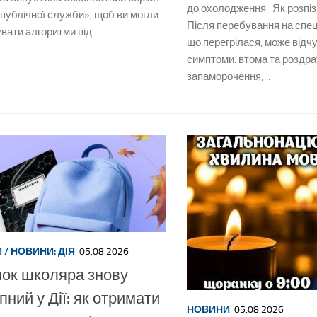
до охолодження. Як розпіз
публічної служби», щоб ви могли
Після перебування на спец
ати алгоритми під...
що перегрілася, може відчу
симптоми: втома та роздра
запаморочення;...
И
/
НОВИНИ: ДІЯ
05.08.2026
ок школяра знову
пний у Дії: як отримати
НОВИНИ
05.08.2026