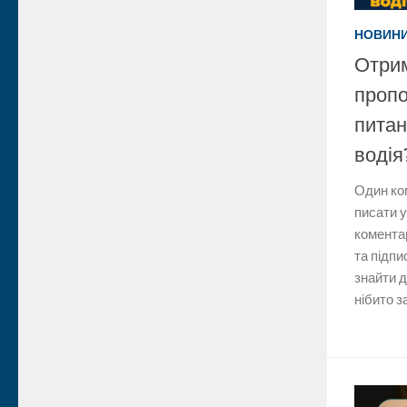
НОВИНИ
Отрим
пропо
питан
водія
Один ко
писати 
коментар
та підпи
знайти д
нібито з