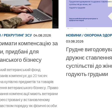
И
/
РЕКРУТИНГ ЗСУ
04.08.2026
НОВИНИ
/
ОХОРОНА ЗДОР
03.08.2026
римати компенсацію за
Грудне вигодовув
и, придбані для
дружнє ставлення
анського бізнесу
суспільстві до жіно
ький ветеранський фонд
годують грудьми
ранів компенсує до 20 тисяч
на купівлю предметів та товарів
ення ветеранського бізнесу. Право
мання компенсації мають ветерани
ареєстровані у встановленому
авством порядку як фізичні особи