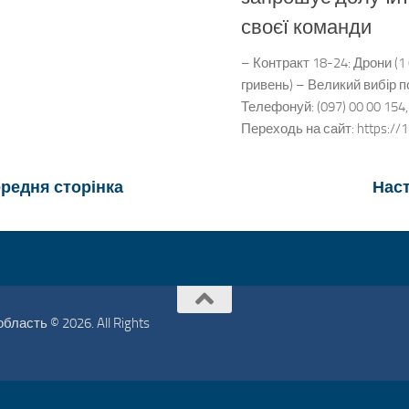
своєї команди
– Контракт 18-24: Дрони (1
гривень) – Великий вибір 
Телефонуй: (097) 00 00 154,
Переходь на сайт: https://1
редня сторінка
Наст
ласть © 2026. All Rights