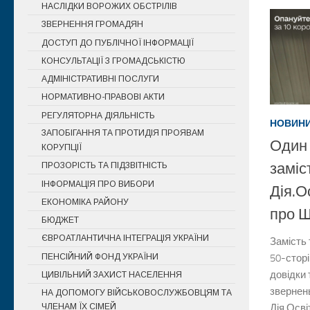
НАСЛІДКИ ВОРОЖИХ ОБСТРІЛІВ
ЗВЕРНЕННЯ ГРОМАДЯН
ДОСТУП ДО ПУБЛІЧНОЇ ІНФОРМАЦІЇ
КОНСУЛЬТАЦІЇ З ГРОМАДСЬКІСТЮ
АДМІНІСТРАТИВНІ ПОСЛУГИ
НОРМАТИВНО-ПРАВОВІ АКТИ
РЕГУЛЯТОРНА ДІЯЛЬНІСТЬ
НОВИН
ЗАПОБІГАННЯ ТА ПРОТИДІЯ ПРОЯВАМ
Один
КОРУПЦІЇ
заміс
ПРОЗОРІСТЬ ТА ПІДЗВІТНІСТЬ
ІНФОРМАЦІЯ ПРО ВИБОРИ
Дія.О
ЕКОНОМІКА РАЙОНУ
про Ш
БЮДЖЕТ
ЄВРОАТЛАНТИЧНА ІНТЕГРАЦІЯ УКРАЇНИ
Замість 
ПЕНСІЙНИЙ ФОНД УКРАЇНИ
50-сторі
довідки 
ЦИВІЛЬНИЙ ЗАХИСТ НАСЕЛЕННЯ
звернень
НА ДОПОМОГУ ВІЙСЬКОВОСЛУЖБОВЦЯМ ТА
ЧЛЕНАМ ЇХ СІМЕЙ
Дія.Осв