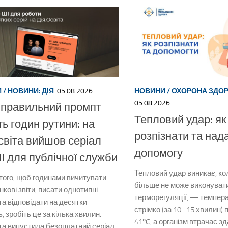
И
/
НОВИНИ: ДІЯ
05.08.2026
НОВИНИ
/
ОХОРОНА ЗДОР
05.08.2026
 правильний промпт
Тепловий удар: як
ть годин рутини: на
розпізнати та над
світа вийшов серіал
допомогу
І для публічної служби
Тепловий удар виникає, ко
того, щоб годинами вичитувати
більше не може виконуват
нкові звіти, писати однотипні
терморегуляції, — темпера
та відповідати на десятки
стрімко (за 10–15 хвилин)
, зробіть це за кілька хвилин.
41℃, а організм втрачає зд
іта випустила безоплатний серіал