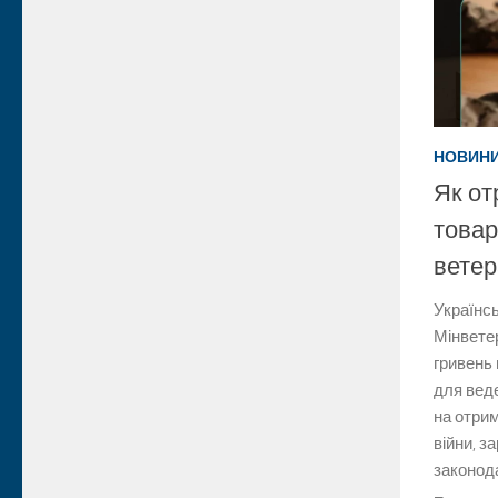
НОВИН
Як от
товар
ветер
Українс
Мінвете
гривень 
для вед
на отри
війни, з
законод
–...