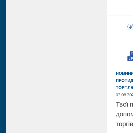
НОВИН
ПРОТИД
ТОРГ.Л
03.08.20
Твої 
допом
торгі