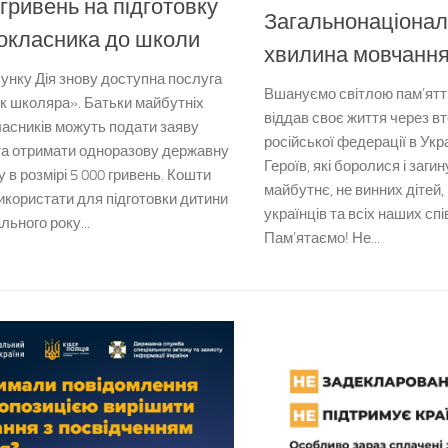
 гривень на підготовку
Загальнонаціона
окласника до школи
хвилина мовчанн
унку Дія знову доступна послуга
Вшануємо світлою пам’яттю
к школяра». Батьки майбутніх
віддав своє життя через в
асників можуть подати заяву
російської федерації в Укр
та отримати одноразову державну
Героїв, які боролися і заги
 в розмірі 5 000 гривень. Кошти
майбутнє, не винних дітей,
икористати для підготовки дитини
українців та всіх наших спі
льного року...
Пам’ятаємо! Не...