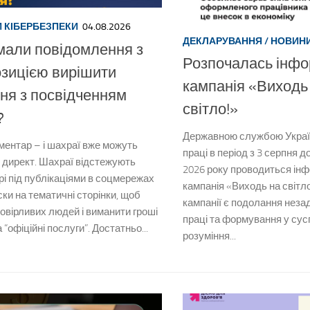
 КІБЕРБЕЗПЕКИ
04.08.2026
ДЕКЛАРУВАННЯ
/
НОВИН
али повідомлення з
Розпочалась інфо
зицією вирішити
кампанія «Виходь
ня з посвідченням
світло!»
?
Державною службою Україн
ментар – і шахраї вже можуть
праці в період з 3 серпня д
у директ. Шахраї відстежують
2026 року проводиться ін
і під публікаціями в соцмережах
кампанія «Виходь на світл
ски на тематичні сторінки, щоб
кампанії є подолання неза
овірливих людей і виманити гроші
праці та формування у сус
а “офіційні послуги”. Достатньо...
розуміння...