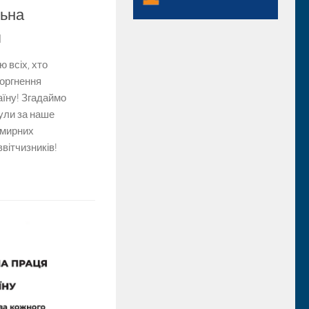
льна
я
 всіх, хто
торгнення
аїну! Згадаймо
нули за наше
 мирних
ввітчизників!