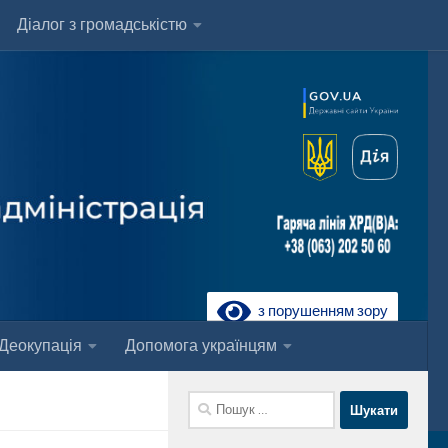
Діалог з громадськістю
з порушенням зору
Деокупація
Допомога українцям
Пошук: