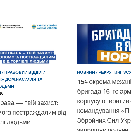
И
/
ПРАВОВИЙ ВІДДІЛ
/
НОВИНИ
/
РЕКРУТИНГ ЗС
ІЯ ДОМ.НАСИЛЛЯ ТА
154 окрема механ
ЮДЬМИ
бригада 16-го арм
26
корпусу оператив
права — твій захист:
командування «Пі
ога постраждалим від
Збройних Сил Укр
влі людьми
запрошує долучит