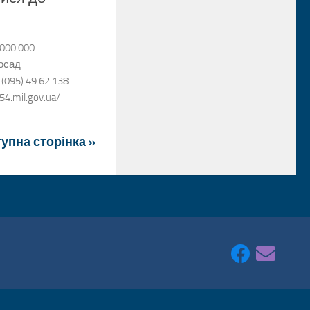
 000 000
посад
 (095) 49 62 138
54.mil.gov.ua/
упна сторінка »