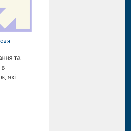
ОВ'Я
ання та
 в
к, які