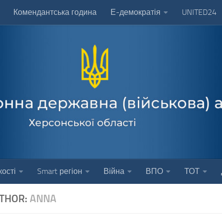
Комендантська година
Е-демократія
UNITED24
ості
Smart регіон
Війна
ВПО
ТОТ
THOR:
ANNA