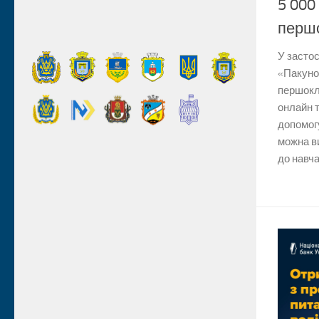
5 000
перш
У застос
«Пакуно
першокл
онлайн 
допомогу
можна в
до навча