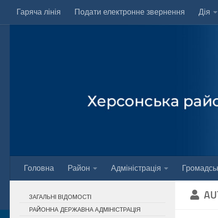
Гаряча лінія
Подати електронне звернення
Дія
Skip to content
Головна
Район
Адміністрація
Громадськ
AU
ЗАГАЛЬНІ ВІДОМОСТІ
РАЙОННА ДЕРЖАВНА АДМІНІСТРАЦІЯ