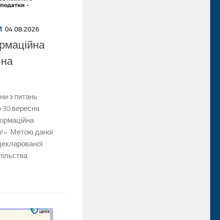
И
04.08.2026
рмаційна
 на
и з питань
о 30 вересня
формаційна
о!». Метою даної
декларованої
пільства