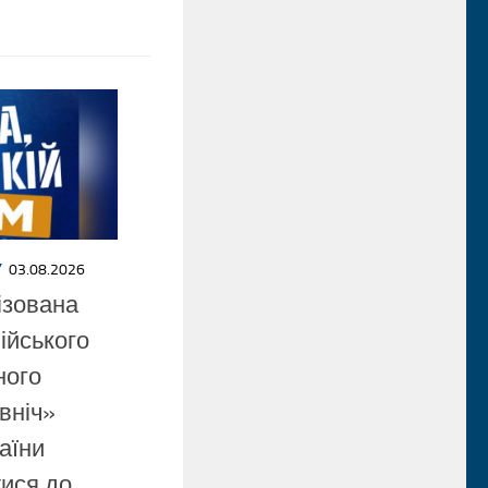
У
03.08.2026
ізована
ійського
ного
вніч»
аїни
ися до