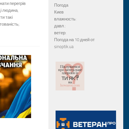
нати перегрів
Погода
і людина,
Киев
ти такі
влажность:
тованість;
давл.:
ветер:
Погода на 10 дней от
sinoptik.ua