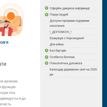
Офіційні джерела інформації
Пошук людей
Доступні програми підтримки
населення
!_ДОПОМОГА_!
Евакуація з Херсонщини!
ОВ'Я
Діти війни
Без бар’єрів
Особиста безпека
ати
Психологічна допомога
Календар державних свят на 2026
рік
ли організм
и функцію
тура тіла
 підвищується до
атність