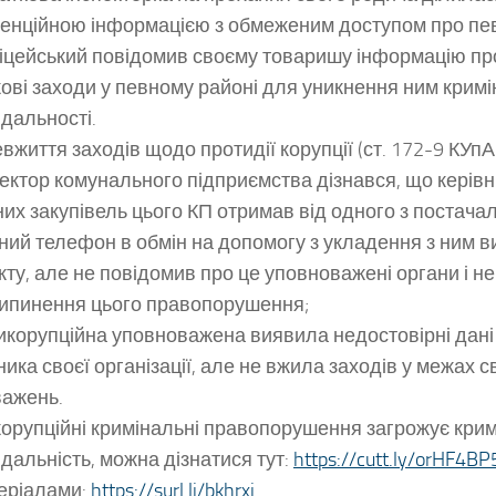
енційною інформацією з обмеженим доступом про пев
іцейський повідомив своєму товаришу інформацію пр
ові заходи у певному районі для уникнення ним кримі
ідальності.
вжиття заходів щодо протидії корупції (ст. 172-9 КУпА
ктор комунального підприємства дізнався, що керівн
них закупівель цього КП отримав від одного з постача
ний телефон в обмін на допомогу з укладення з ним в
кту, але не повідомив про це уповноважені органи і не
ипинення цього правопорушення;
корупційна уповноважена виявила недостовірні дані 
ника своєї організації, але не вжила заходів у межах с
ажень.
 корупційні кримінальні правопорушення загрожує кри
ідальність, можна дізнатися тут:
https://cutt.ly/orHF4BP
еріалами:
https://surl.li/bkhrxj