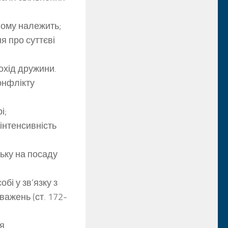
 йому належить;
я про суттєві
охід дружини.
онфлікту
і;
інтенсивність
ьку на посаду
бі у зв’язку з
ажень (ст. 172-
ся