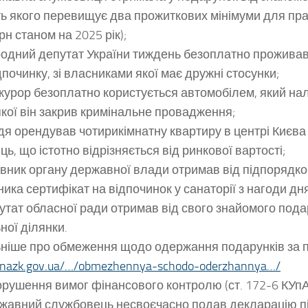
ть якого перевищує два прожиткових мінімуми для пра
рн станом на 2025 рік);
одний депутат України тиждень безоплатно проживав 
дпочинку, зі власниками якої має дружні стосунки;
урор безоплатно користується автомобілем, який нал
кої він закрив кримінальне провадження;
я орендував чотирикімнатну квартиру в центрі Києва
ць, що істотно відрізняється від ринкової вартості;
вник органу державної влади отримав від підпорядк
ника сертифікат на відпочинок у санаторії з нагоди д
тат обласної ради отримав від свого знайомого пода
ної ділянки.
ніше про обмеження щодо одержання подарунків за 
//nazk.gov.ua/…/obmezhennya-schodo-oderzhannya…/
рушення вимог фінансового контролю (ст. 172-6 КУпА
жавний службовець несвоєчасно подав декларацію пі