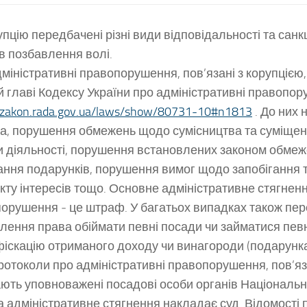
упцію передбачені різні види відповідальності та санкц
ів позбавлення волі.
міністративні правопорушення, пов’язані з корупцією,
й главі Кодексу України про адміністративні правопо
//zakon.rada.gov.ua/laws/show/80731-10#n1813
. До них 
а, порушення обмежень щодо сумісництва та суміщен
 діяльності, порушення встановлених законом обме
ння подарунків, порушення вимог щодо запобігання 
кту інтересів тощо. Основне адміністративне стягнення
орушення ‒ це штраф. У багатьох випадках також пе
лення права обіймати певні посади чи займатися пев
фіскацію отриманого доходу чи винагороди (подарунка
отоколи про адміністративні правопорушення, пов’яза
ють уповноважені посадові особи органів Національної
а адміністративне стягнення накладає суд. Відомості пр