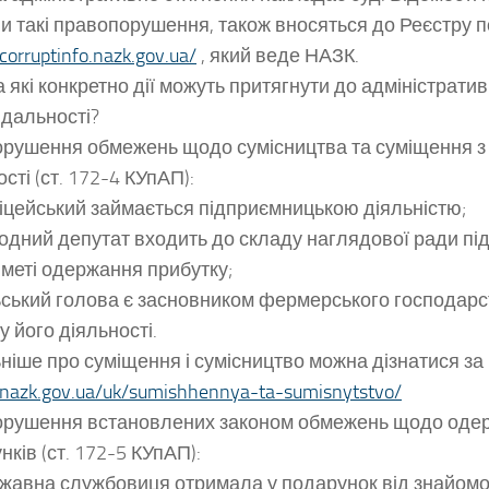
и такі правопорушення, також вносяться до Реєстру 
/corruptinfo.nazk.gov.ua/
, який веде НАЗК.
 які конкретно дії можуть притягнути до адміністратив
ідальності?
рушення обмежень щодо сумісництва та суміщення з
сті (ст. 172-4 КУпАП):
іцейський займається підприємницькою діяльністю;
одний депутат входить до складу наглядової ради пі
 меті одержання прибутку;
ьський голова є засновником фермерського господарс
у його діяльності.
ніше про суміщення і сумісництво можна дізнатися за
/nazk.gov.ua/uk/sumishhennya-ta-sumisnytstvo/
рушення встановлених законом обмежень щодо оде
нків (ст. 172-5 КУпАП):
жавна службовиця отримала у подарунок від знайомо