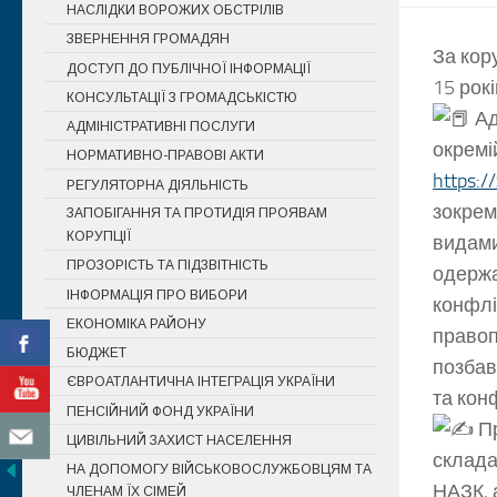
НАСЛІДКИ ВОРОЖИХ ОБСТРІЛІВ
ЗВЕРНЕННЯ ГРОМАДЯН
За кор
ДОСТУП ДО ПУБЛІЧНОЇ ІНФОРМАЦІЇ
15 рок
КОНСУЛЬТАЦІЇ З ГРОМАДСЬКІСТЮ
Ад
АДМІНІСТРАТИВНІ ПОСЛУГИ
окремі
НОРМАТИВНО-ПРАВОВІ АКТИ
https:
РЕГУЛЯТОРНА ДІЯЛЬНІСТЬ
зокрем
ЗАПОБІГАННЯ ТА ПРОТИДІЯ ПРОЯВАМ
КОРУПЦІЇ
видами
ПРОЗОРІСТЬ ТА ПІДЗВІТНІСТЬ
одержа
ІНФОРМАЦІЯ ПРО ВИБОРИ
конфлі
ЕКОНОМІКА РАЙОНУ
правоп
БЮДЖЕТ
позбав
ЄВРОАТЛАНТИЧНА ІНТЕГРАЦІЯ УКРАЇНИ
та кон
ПЕНСІЙНИЙ ФОНД УКРАЇНИ
Пр
ЦИВІЛЬНИЙ ЗАХИСТ НАСЕЛЕННЯ
склада
НА ДОПОМОГУ ВІЙСЬКОВОСЛУЖБОВЦЯМ ТА
НАЗК, 
ЧЛЕНАМ ЇХ СІМЕЙ