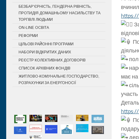
вчинил
БЕЗБАР'ЄРНІСТЬ, ГЕНДЕРНА РІВНІСТЬ,
ПРОТИДІЯ ДОМАШНЬОМУ НАСИЛЬСТВУ ТА
https:/
ТОРГІВЛІ ЛЮДЬМИ
За
ON-LINE ОСВІТА
відпов
РЕФОРМИ
По
ЦІЛЬОВІ РАЙОННІ ПРОГРАМИ
діяльно
НАБОРИ ВІДКРИТИХ ДАНИХ
пол
РЕЄСТР КОЛЕКТИВНИХ ДОГОВОРІВ
нар
СПИСОК АРХІВНИХ ФОНДІВ
має на
ЖИТЛОВО-КОМУНАЛЬНЕ ГОСПОДАРСТВО,
РОЗРАХУНКИ ЗА ЕНЕРГОНОСІЇ
сіл
участь 
Деталь
https:/
По
подару
дер