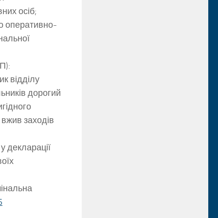
них осіб;
о оперативно-
нальної
П):
ик відділу
льників дорогий
игідного
 вжив заходів
у декларації
воїх
мінальна
5