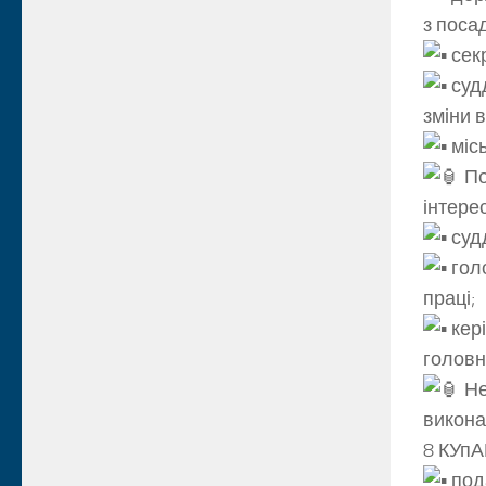
з поса
секр
судд
зміни 
місь
По
інтерес
судд
голо
праці;
кер
головн
Не
викона
8 КУпА
пода