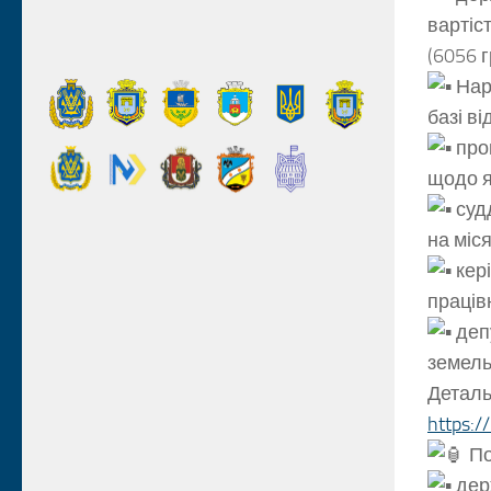
вартіс
(6056 г
Нар
базі ві
прок
щодо я
судд
на міся
кері
праців
депу
земель
Деталь
https:
По
дер