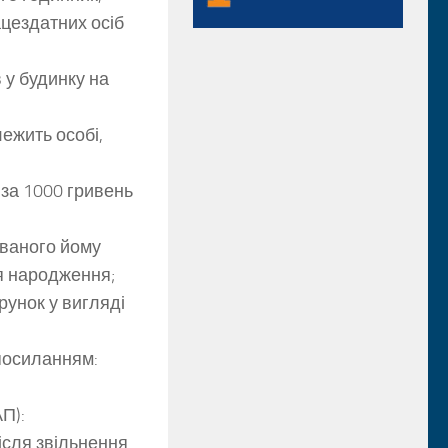
цездатних осіб
у будинку на
ежить особі,
 за 1000 гривень
ованого йому
ня народження;
рунок у вигляді
посиланням:
П):
сля звільнення