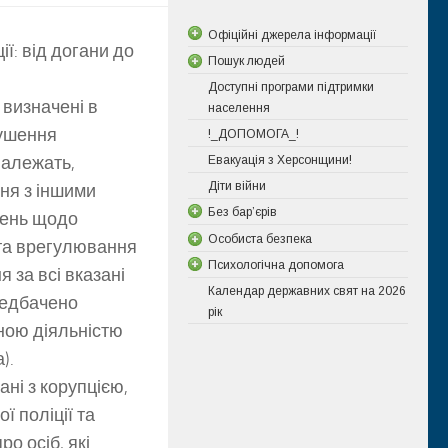
Офіційні джерела інформації
ії: від догани до
Пошук людей
Доступні програми підтримки
 визначені в
населення
рушення
!_ДОПОМОГА_!
належать,
Евакуація з Херсонщини!
Діти війни
ня з іншими
Без бар’єрів
жень щодо
Особиста безпека
та врегулювання
Психологічна допомога
 за всі вказані
Календар державних свят на 2026
редбачено
рік
ною діяльністю
).
ні з корупцією,
 поліції та
о осіб, які