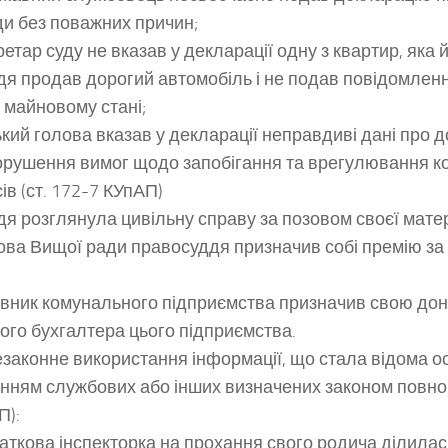
ди без поважних причин;
етар суду не вказав у декларації одну з квартир, яка
я продав дорогий автомобіль і не подав повідомленн
в майновому стані;
кий голова вказав у декларації неправдиві дані про д
рушення вимог щодо запобігання та врегулювання к
ів (ст. 172-7 КУпАП)
я розглянула цивільну справу за позовом своєї матер
ва Вищої ради правосуддя призначив собі премію за 
івник комунального підприємства призначив свою дон
ого бухгалтера цього підприємства.
законне використання інформації, що стала відома осо
нням службових або інших визначених законом повнов
П):
ткова інспекторка на прохання свого родича ділила