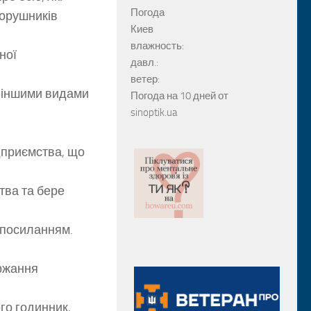
Погода
порушників
Киев
влажность:
ної
давл.:
ветер:
 іншими видами
Погода на 10 дней от
sinoptik.ua
дприємства, що
тва та бере
 посиланням.
ржання
го годинник,