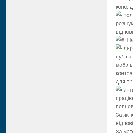
конфід
пол
розшук
відпов
Не
дире
публіч
мобіль
контра
для пр
анти
праців
повнов
За які
відпов
За мат