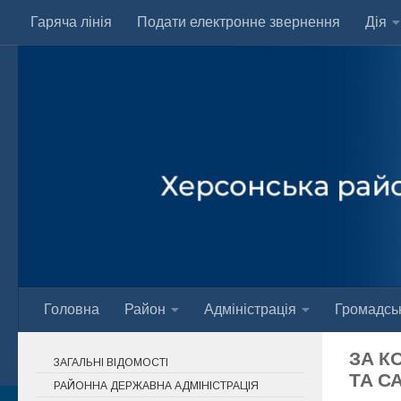
Гаряча лінія
Подати електронне звернення
Дія
Skip to content
Головна
Район
Адміністрація
Громадськ
ЗА К
ЗАГАЛЬНІ ВІДОМОСТІ
ТА С
РАЙОННА ДЕРЖАВНА АДМІНІСТРАЦІЯ